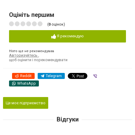
Оцініть першим
(
0
оцінок)
Я рекомендую
Ніхто ще не рекомендував
Авторизуйтесь
,
щоб оцінити і порекомендувати
Reddit
Telegram
Viber
WhatsApp
Це моє підприємство
Відгуки