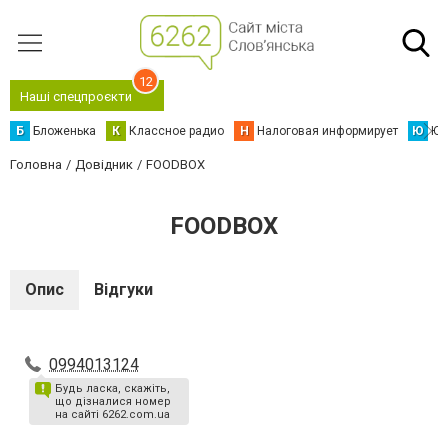
12
Наші спецпроєкти
Б
Бложенька
К
Классное радио
Н
Налоговая информирует
Ю
Юс
Головна
Довідник
FOODBOX
FOODBOX
Опис
Відгуки
0994013124
Будь ласка, скажіть,
що дізналися номер
на сайті 6262.com.ua