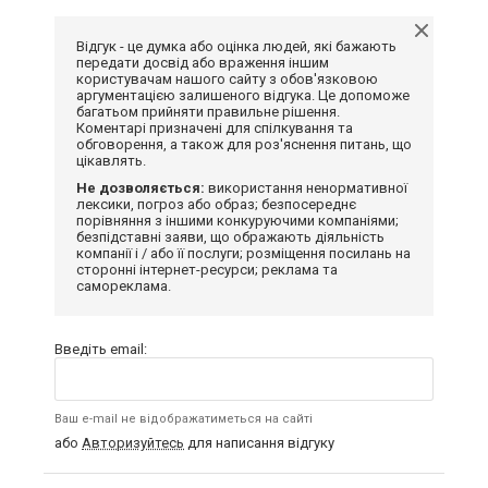
Відгук - це думка або оцінка людей, які бажають
передати досвід або враження іншим
користувачам нашого сайту з обов'язковою
аргументацією залишеного відгука. Це допоможе
багатьом прийняти правильне рішення.
Коментарі призначені для спілкування та
обговорення, а також для роз'яснення питань, що
цікавлять.
Не дозволяється:
використання ненормативної
лексики, погроз або образ; безпосереднє
порівняння з іншими конкуруючими компаніями;
безпідставні заяви, що ображають діяльність
компанії і / або її послуги; розміщення посилань на
сторонні інтернет-ресурси; реклама та
самореклама.
Введіть email:
Ваш e-mail не відображатиметься на сайті
або
Авторизуйтесь
для написання відгуку