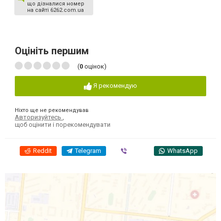
що дізналися номер
на сайті 6262.com.ua
Оцініть першим
(
0
оцінок)
Я рекомендую
Ніхто ще не рекомендував
Авторизуйтесь
,
щоб оцінити і порекомендувати
Reddit
Telegram
Viber
WhatsApp