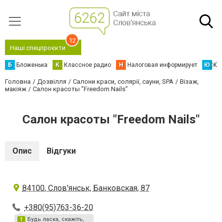
12
Наші спецпроєкти
Б
Бложенька
К
Классное радио
Н
Налоговая информирует
Ю
Юс
Головна
Дозвілля
Салони краси, солярії, сауни, SPA
Візаж,
макіяж
Салон красоты "Freedom Nails"
Салон красоты "Freedom Nails"
Опис
Відгуки
84100, Слов'янськ, Банковская, 87
+380(95)763-36-20
Будь ласка, скажіть,