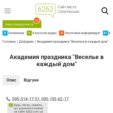
12
Наші спецпроєкти
Б
Бложенька
К
Классное радио
Н
Налоговая информирует
Ю
Юс
Головна
Довідник
Академия праздника "Веселье в каждый дом"
Академия праздника "Веселье в
каждый дом"
Опис
Відгуки
095-514-17-51, 095-193-62-17
Будь ласка, скажіть,
що дізналися номер
на сайті 6262.com.ua