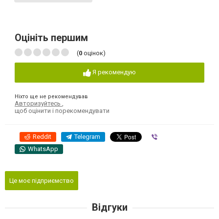
Оцініть першим
(
0
оцінок)
Я рекомендую
Ніхто ще не рекомендував
Авторизуйтесь
,
щоб оцінити і порекомендувати
Reddit
Telegram
Viber
WhatsApp
Це моє підприємство
Відгуки