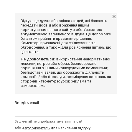
Відгук - це думка або оцінка людей, які бажають
передати досвід або враження іншим
користувачам нашого сайту з обов'язковою
аргументацією залишеного відгука. Це допоможе
багатьом прийняти правильне рішення.
Коментарі призначені для спілкування та
обговорення, а також для роз'яснення питань, що
цікавлять.
Не дозволяється:
використання ненормативної
лексики, погроз або образ; безпосереднє
порівняння з іншими конкуруючими компаніями;
безпідставні заяви, що ображають діяльність
компанії і / або її послуги; розміщення посилань на
сторонні інтернет-ресурси; реклама та
самореклама.
Введіть email:
Ваш e-mail не відображатиметься на сайті
або
Авторизуйтесь
для написання відгуку