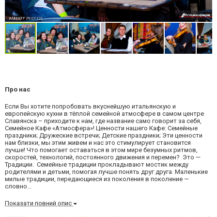
Про нас
Если Вы хотите попробовать вкуснейшую итальянскую и
европейскую кухни в тёплой семейной атмосфере в самом центре
Славянска – приходите к нам, где название само говорит за себя,
Семейное Кафе «Атмосфера»! Ценности нашего Кафе: Семейные
праздники; Дружеские встречи; Детские праздники; Эти ценности
нам близки, мы этим живем и нас это стимулирует становится
лучше! Что помогает оставаться в этом мире безумных ритмов,
скоростей, технологий, постоянного движения и перемен? Это —
Традиции. Семейные традиции прокладывают мостик между
родителями и детьми, помогая лучше понять друг друга. Маленькие
милые традиции, передающиеся из поколения в поколение —
словно...
Показати повний опис