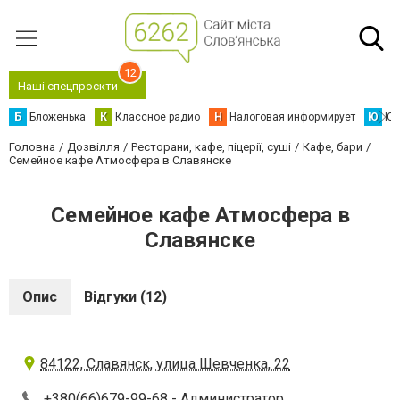
12
Наші спецпроєкти
Б
Бложенька
К
Классное радио
Н
Налоговая информирует
Ю
Юс
Головна
Дозвілля
Ресторани, кафе, піцерії, суші
Кафе, бари
Семейное кафе Атмосфера в Славянске
Семейное кафе Атмосфера в
Славянске
Опис
Відгуки (12)
84122, Славянск, улица Шевченка, 22
+380(66)679-99-68
- Администратор