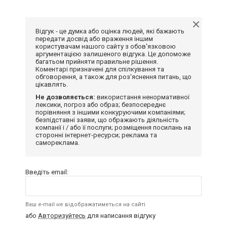
Відгук - це думка або оцінка людей, які бажають
передати досвід або враження іншим
користувачам нашого сайту з обов'язковою
аргументацією залишеного відгука. Це допоможе
багатьом прийняти правильне рішення.
Коментарі призначені для спілкування та
обговорення, а також для роз'яснення питань, що
цікавлять.
Не дозволяється:
використання ненормативної
лексики, погроз або образ; безпосереднє
порівняння з іншими конкуруючими компаніями;
безпідставні заяви, що ображають діяльність
компанії і / або її послуги; розміщення посилань на
сторонні інтернет-ресурси; реклама та
самореклама.
Введіть email:
Ваш e-mail не відображатиметься на сайті
або
Авторизуйтесь
для написання відгуку