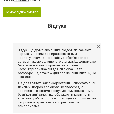
Показати повний опис
Це моє підприємство
Відгуки
Відгук - це думка або оцінка людей, які бажають
передати досвід або враження іншим
користувачам нашого сайту з обов'язковою
аргументацією залишеного відгука. Це допоможе
багатьом прийняти правильне рішення.
Коментарі призначені для спілкування та
обговорення, а також для роз'яснення питань, що
цікавлять.
Не дозволяється:
використання ненормативної
лексики, погроз або образ; безпосереднє
порівняння з іншими конкуруючими компаніями;
безпідставні заяви, що ображають діяльність
компанії і / або її послуги; розміщення посилань на
сторонні інтернет-ресурси; реклама та
самореклама.