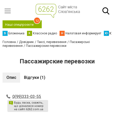
12
Наші спецпроєкти
Б
Бложенька
К
Классное радио
Н
Налоговая информирует
Ю
Юс
Головна
Довідник
Таксі, перевезення
Пасажирські
перевезення
Пассажирские перевозки
Пассажирские перевозки
Опис
Відгуки (1)
0(99)333-03-55
Будь ласка, скажіть,
що дізналися номер
на сайті 6262.com.ua