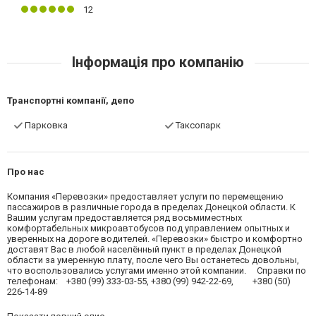
12
Інформація про компанію
Транспортні компанії, депо
Парковка
Таксопарк
Про нас
Компания «Перевозки» предоставляет услуги по перемещению
пассажиров в различные города в пределах Донецкой области. К
Вашим услугам предоставляется ряд восьмиместных
комфортабельных микроавтобусов под управлением опытных и
уверенных на дороге водителей. «Перевозки» быстро и комфортно
доставят Вас в любой населённый пункт в пределах Донецкой
области за умеренную плату, после чего Вы останетесь довольны,
что воспользовались услугами именно этой компании. Cправки по
телефонам: +380 (99) 333-03-55, +380 (99) 942-22-69, +380 (50)
226-14-89