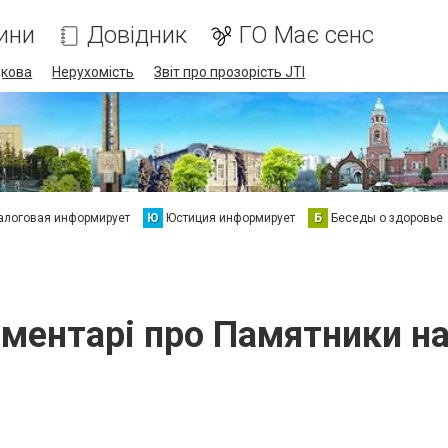
ини
Довідник
ГО Має сенс
дкова
Нерухомість
Звіт про прозорість JTI
алоговая информирует
Ю
Юстиция информирует
Б
Беседы о здоровье
оментарі про Памятники н