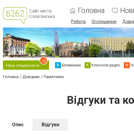
Головна
Нов
Робота
Оголошення
Дові
12
Б
Бложенька
К
Классное радио
Н
Н
Наші спецпроєкти
Головна
Довідник
Памятники
Відгуки та к
Опис
Відгуки