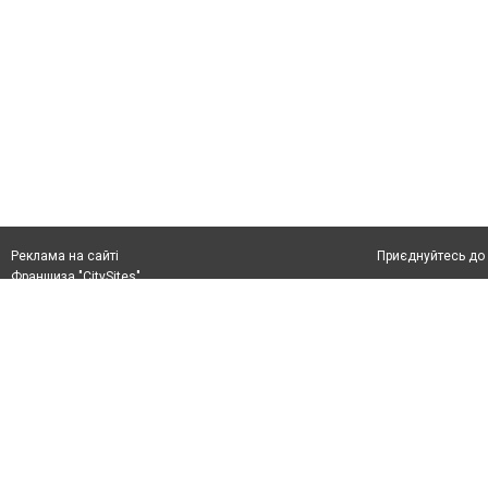
Приєднуйтесь до 
Реклама на сайті
Франшиза "CitySites"
+38 (050) 426 26 24
Автори проєкту
м. Слов’янськ, вул. Банківська, 56, індекс: 84107
Допускається цит
Ідентифікатор у Реєстрі R40-05099
тексті обов'язко
info@6262.com.ua
розміщення прямо
+38 (050) 426 26 24
абзацу в тексті 
Матеріали з плаш
Політика конфіде