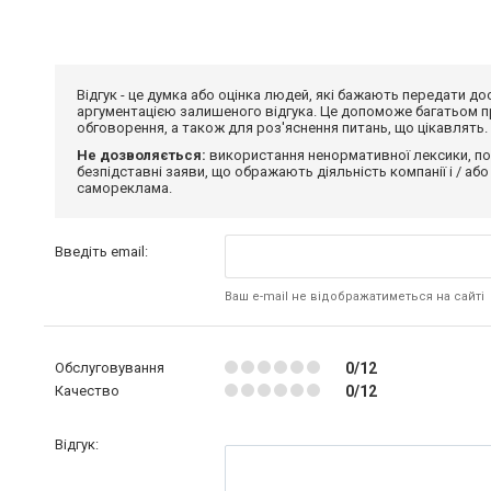
Відгук - це думка або оцінка людей, які бажають передати 
аргументацією залишеного відгука. Це допоможе багатьом пр
обговорення, а також для роз'яснення питань, що цікавлять.
Не дозволяється:
використання ненормативної лексики, по
безпідставні заяви, що ображають діяльність компанії і / або
самореклама.
Введіть email:
Ваш e-mail не відображатиметься на сайті
Обслуговування
0/12
Качество
0/12
Відгук: