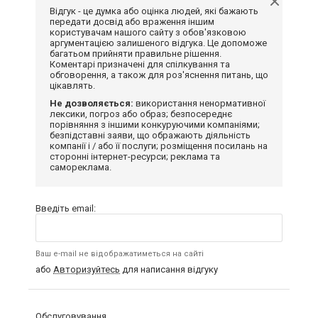
Відгук - це думка або оцінка людей, які бажають
передати досвід або враження іншим
користувачам нашого сайту з обов'язковою
аргументацією залишеного відгука. Це допоможе
багатьом прийняти правильне рішення.
Коментарі призначені для спілкування та
обговорення, а також для роз'яснення питань, що
цікавлять.
Не дозволяється:
використання ненормативної
лексики, погроз або образ; безпосереднє
порівняння з іншими конкуруючими компаніями;
безпідставні заяви, що ображають діяльність
компанії і / або її послуги; розміщення посилань на
сторонні інтернет-ресурси; реклама та
самореклама.
Введіть email:
Ваш e-mail не відображатиметься на сайті
або
Авторизуйтесь
для написання відгуку
Обслуговування