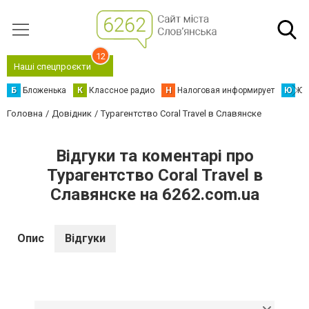
12
Наші спецпроєкти
Б
Бложенька
К
Классное радио
Н
Налоговая информирует
Ю
Юс
Головна
Довідник
Турагентство Coral Travel в Славянске
Відгуки та коментарі про
Турагентство Coral Travel в
Славянске на 6262.com.ua
Опис
Відгуки