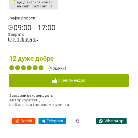
що дізналися номер
на сайті 6262.com.ua
Графік роботи
09:00 - 17:00
Закрито
Ще 1 філіал
12
дуже добре
(
4
оцінки)
Я рекомендую
2 людини рекомендують
Авторизуйтесь
,
щоб оцінити і порекомендувати
Reddit
Telegram
Viber
WhatsApp