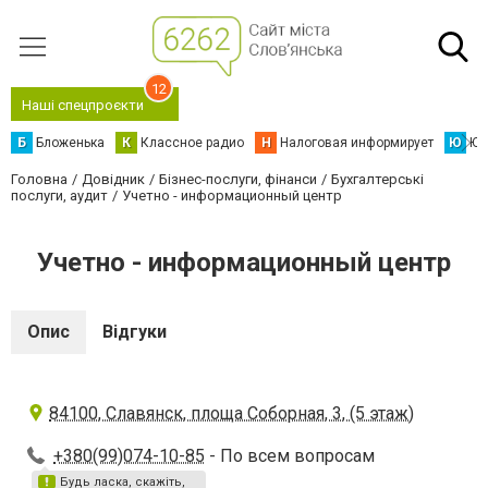
12
Наші спецпроєкти
Б
Бложенька
К
Классное радио
Н
Налоговая информирует
Ю
Юс
Головна
Довідник
Бізнес-послуги, фінанси
Бухгалтерські
послуги, аудит
Учетно - информационный центр
Учетно - информационный центр
Опис
Відгуки
84100, Славянск, площа Соборная, 3, (5 этаж)
+380(99)074-10-85
- По всем вопросам
Будь ласка, скажіть,