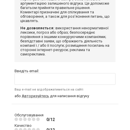
аргументацією залишеного відгука. Це допоможе
багатьом прийняти правильне рішення.
Коментарі призначені для спілкування та
обговорення, а також для роз'яснення питань, що
цікавлять.
Не дозволяється:
використання ненормативної
лексики, погроз або образ; безпосереднє
порівняння з іншими конкуруючими компаніями;
безпідставні заяви, що ображають діяльність
компанії і / або її послуги; розміщення посилань на
сторонні інтернет-ресурси; реклама та
самореклама.
Введіть email:
Ваш e-mail не відображатиметься на сайті
або
Авторизуйтесь
для написання відгуку
Обслуговування
0/12
Качество