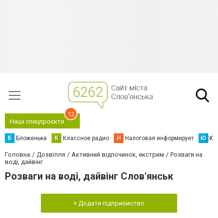
12
Наші спецпроєкти
Б
Бложенька
К
Классное радио
Н
Налоговая информирует
Ю
Юс
Головна
Дозвілля
Активний відпочинок, екстрим
Розваги на
воді, дайвінг
Розваги на воді, дайвінг Слов'янськ
+ Додати підприємство