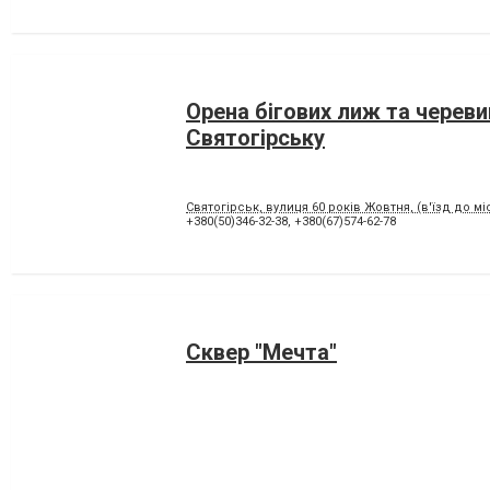
Орена бігових лиж та череви
Святогірську
Святогірськ, вулиця 60 років Жовтня, (в'їзд до мі
+380(50)346-32-38
,
+380(67)574-62-78
Сквер "Мечта"