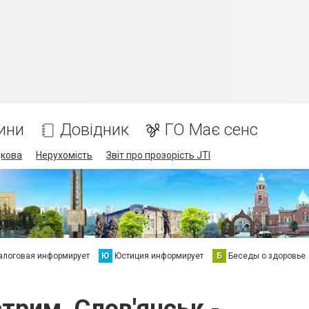
ини
Довідник
ГО Має сенс
дкова
Нерухомість
Звіт про прозорість JTI
алоговая информирует
Ю
Юстиция информирует
Б
Беседы о здоровье