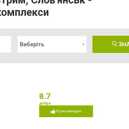
трим, Слов'янськ -
комплекси
Виберіть
ЗН
8.7
добре
Я рекомендую