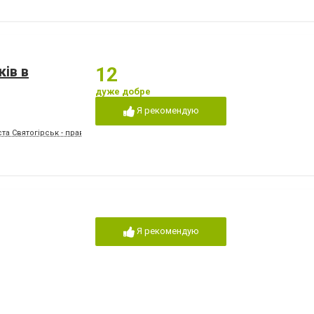
ків в
12
дуже добре
Я рекомендую
ста Святогірськ - праворуч)
Я рекомендую