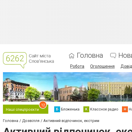
Головна
Нов
Робота
Оголошення
Дові
12
Б
Бложенька
К
Классное радио
Н
Н
Наші спецпроєкти
Головна
Дозвілля
Активний відпочинок, екстрим