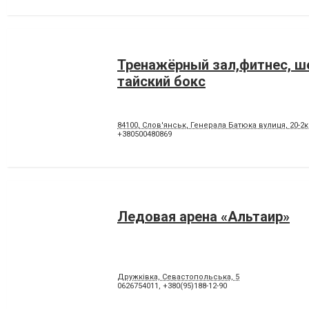
Тренажёрный зал,фитнес, ш
тайский бокс
84100, Слов'янськ, Генерала Батюка вулиця, 20-2к
+380500480869
Ледовая арена «Альтаир»
Дружківка, Севастопольська, 5
0626754011
,
+380(95)188-12-90