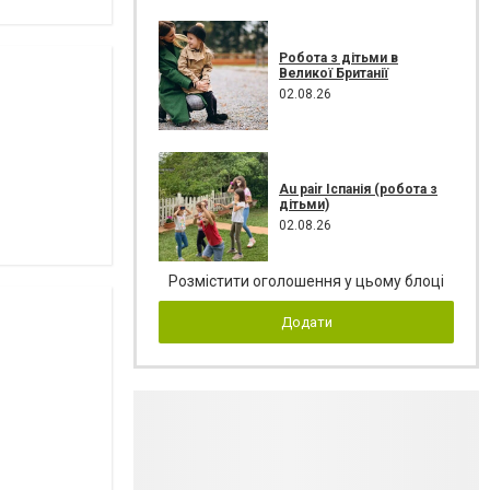
Робота з дітьми в
Великої Британії
02.08.26
Au pair Іспанія (робота з
дітьми)
02.08.26
Розмістити оголошення у цьому блоці
Додати