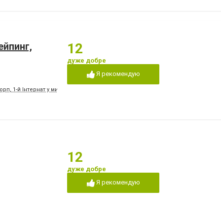
ейпинг,
12
дуже добре
Я рекомендую
орп, 1-й Інтернат у минулому
12
дуже добре
Я рекомендую