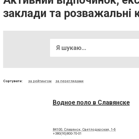
Активний відпочинок, екс
заклади та розважальні 
Сортувати:
за рейтингом
за переглядами
Водное поло в Славянске
84100, Славянск, Светлодарская, 1-б
+380(95)800-70-01