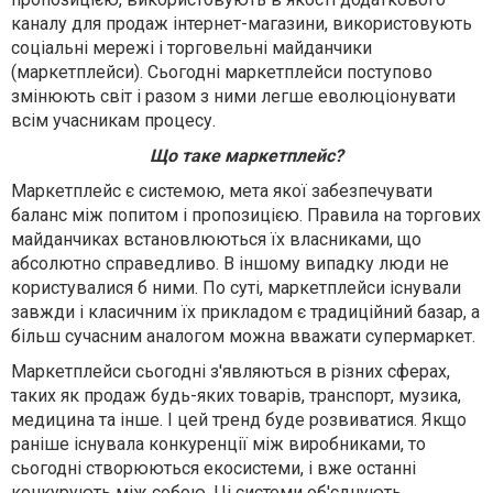
каналу для продаж інтернет-магазини, використовують
соціальні мережі і торговельні майданчики
(маркетплейси). Сьогодні маркетплейси поступово
змінюють світ і разом з ними легше еволюціонувати
всім учасникам процесу.
Що таке маркетплейс?
Маркетплейс є системою, мета якої забезпечувати
баланс між попитом і пропозицією. Правила на торгових
майданчиках встановлюються їх власниками, що
абсолютно справедливо. В іншому випадку люди не
користувалися б ними. По суті, маркетплейси існували
завжди і класичним їх прикладом є традиційний базар, а
більш сучасним аналогом можна вважати супермаркет.
Маркетплейси сьогодні з'являються в різних сферах,
таких як продаж будь-яких товарів, транспорт, музика,
медицина та інше. І цей тренд буде розвиватися. Якщо
раніше існувала конкуренції між виробниками, то
сьогодні створюються екосистеми, і вже останні
конкурують між собою. Ці системи об'єднують