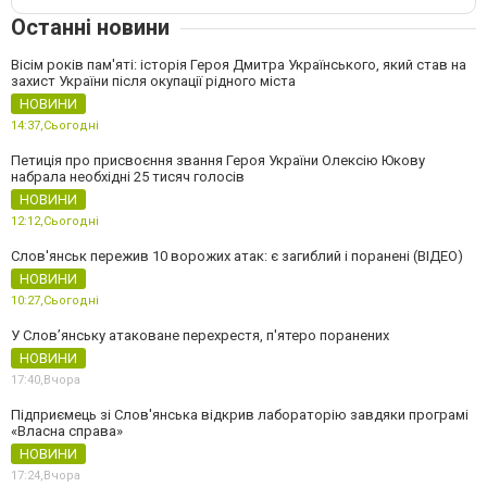
Останні новини
Вісім років пам'яті: історія Героя Дмитра Українського, який став на
захист України після окупації рідного міста
НОВИНИ
14:37,
Сьогодні
Петиція про присвоєння звання Героя України Олексію Юкову
набрала необхідні 25 тисяч голосів
НОВИНИ
12:12,
Сьогодні
Слов'янськ пережив 10 ворожих атак: є загиблий і поранені (ВІДЕО)
НОВИНИ
10:27,
Сьогодні
У Слов’янську атаковане перехрестя, п'ятеро поранених
НОВИНИ
17:40,
Вчора
Підприємець зі Слов'янська відкрив лабораторію завдяки програмі
«Власна справа»
НОВИНИ
17:24,
Вчора