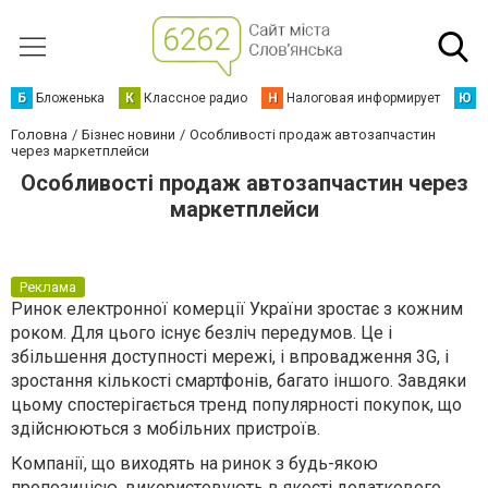
Б
Бложенька
К
Классное радио
Н
Налоговая информирует
Ю
Ю
Головна
Бізнес новини
Особливості продаж автозапчастин
через маркетплейси
Особливості продаж автозапчастин через
маркетплейси
Реклама
Ринок електронної комерції України зростає з кожним
роком. Для цього існує безліч передумов. Це і
збільшення доступності мережі, і впровадження 3G, і
зростання кількості смартфонів, багато іншого. Завдяки
цьому спостерігається тренд популярності покупок, що
здійснюються з мобільних пристроїв.
Компанії, що виходять на ринок з будь-якою
пропозицією, використовують в якості додаткового