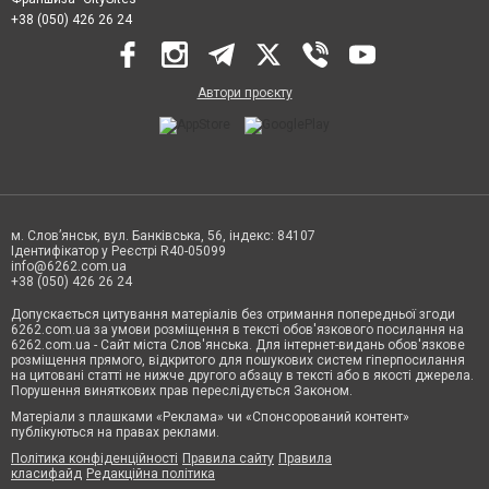
+38 (050) 426 26 24
Автори проєкту
м. Слов’янськ, вул. Банківська, 56, індекс: 84107
Ідентифікатор у Реєстрі R40-05099
info@6262.com.ua
+38 (050) 426 26 24
Допускається цитування матеріалів без отримання попередньої згоди
6262.com.ua за умови розміщення в тексті обов'язкового посилання на
6262.com.ua - Сайт міста Слов'янська. Для інтернет-видань обов'язкове
розміщення прямого, відкритого для пошукових систем гіперпосилання
на цитовані статті не нижче другого абзацу в тексті або в якості джерела.
Порушення виняткових прав переслідується Законом.
Матеріали з плашками «Реклама» чи «Спонсорований контент»
публікуються на правах реклами.
Політика конфіденційності
Правила сайту
Правила
класифайд
Редакційна політика