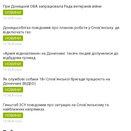
При Донецькій ОВА запрацювала Рада ветеранів війни
НОВИНИ
16:24,
Вчора
Донецькоблгаз повідомив про планові роботи у Слов’янську: де
відключать газ
НОВИНИ
15:30,
Вчора
«Армія відновлення» на Донеччині: тисячі людей долучилися до
відбудови громад
НОВИНИ
14:55,
Вчора
Як службові собаки 18-ї Слов'янської бригади працюють на
Донеччині (ВІДЕО)
НОВИНИ
13:34,
Вчора
Генштаб ЗСУ повідомив про ситуацію на Слов’янському та
найближчих напрямках
НОВИНИ
12:00,
Вчора