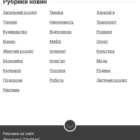
Рубрики новин
Загальний розділ
Техніка
Здоров'я
Туризм
Нерухомість
Транспорт
Будівництво
Відпочинок
Розваги
Бізнес
Меблі
Спорт
Жіночий розділ
Інтернет
Культура
Економіка
Інтер'єр
Мода
Кулінарія
Послуги
Родина
Подорожі
Робота
Дитячий розділ
Реклама
Реклама на сайті
Франшиза "CitySites"