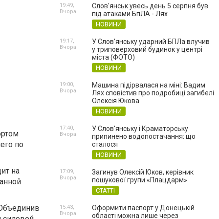
19:49,
Слов'янськ увесь день 5 серпня був
Вчора
під атаками БпЛА - Лях
НОВИНИ
19:17,
У Слов’янську ударний БПЛа влучив
Вчора
у триповерховий будинок у центрі
міста (ФОТО)
НОВИНИ
19:00,
Машина підірвалася на міні: Вадим
Вчора
Лях сповістив про подробиці загибелі
Олексія Юкова
НОВИНИ
17:40,
У Слов'янську і Краматорську
ортом
Вчора
припинено водопостачання: що
его по
сталося
НОВИНИ
ит на
17:09,
Загинув Олексій Юков, керівник
Вчора
пошукової групи «Плацдарм»
ванной
СТАТТІ
 Объединив
15:43,
Оформити паспорт у Донецькій
Вчора
області можна лише через
и силовой