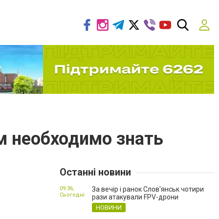
ам необходимо знать
Останні новини
09:36,
За вечір і ранок Слов'янськ чотири
Сьогодні
рази атакували FPV-дрони
НОВИНИ