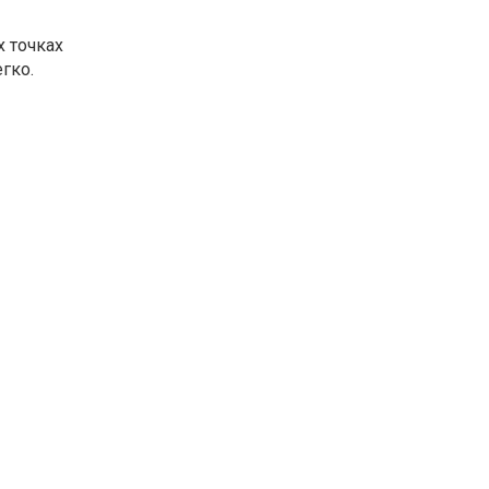
 точках
гко.