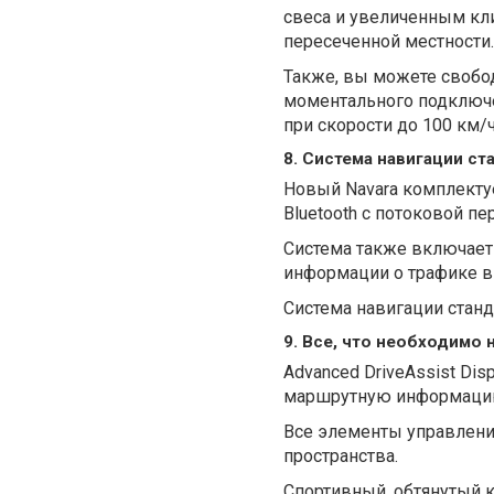
свеса и увеличенным кл
пересеченной местности.
Также, вы можете свобо
моментального подключе
при скорости до 100 км/ч
8. Система навигации ст
Новый Navara комплектуе
Bluetooth с потоковой пе
Система также включает 
информации о трафике в
Система навигации станд
9. Все, что необходимо 
Advanced DriveAssist Di
маршрутную информацию в
Все элементы управления
пространства.
Спортивный, обтянутый к