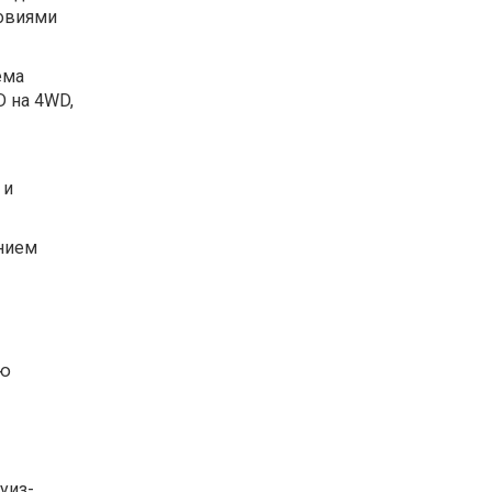
ловиями
ема
 на 4WD,
 и
ением
ую
уиз-