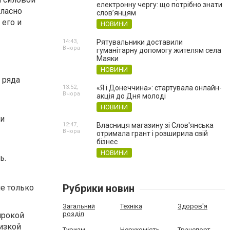
електронну чергу: що потрібно знати
гласно
слов’янцям
 его и
НОВИНИ
14:43,
Рятувальники доставили
Вчора
гуманітарну допомогу жителям села
Маяки
НОВИНИ
 ряда
13:52,
«Я і Донеччина»: стартувала онлайн-
Вчора
акція до Дня молоді
НОВИНИ
ии
12:47,
Власниця магазину зі Слов'янська
Вчора
отримала грант і розширила свій
бізнес
НОВИНИ
ь.
Рубрики новин
не только
Загальний
Техніка
Здоров'я
розділ
ирокой
изкой
Туризм
Нерухомість
Транспорт