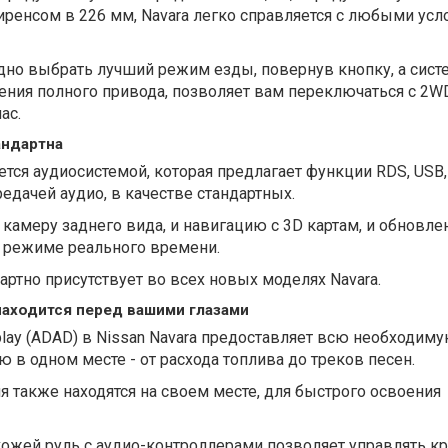
иренсом в 226 мм, Navara легко справляется с любыми ус
дно выбрать лучший режим езды, повернув кнопку, а сист
ния полного привода, позволяет вам переключаться с 2WD
ас.
андартна
тся аудиосистемой, которая предлагает функции RDS, USB,
редачей аудио, в качестве стандартных.
камеру заднего вида, и навигацию с 3D картам, и обновл
 режиме реального времени.
артно присутствует во всех новых моделях Navara.
находится перед вашими глазами
splay (ADAD) в Nissan Navara предоставляет всю необходим
 одном месте - от расхода топлива до треков песен.
 также находятся на своем месте, для быстрого освоения
ожей руль с аудио-контроллерами позволяет управлять кр