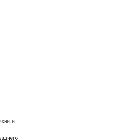
хии, и
заднего