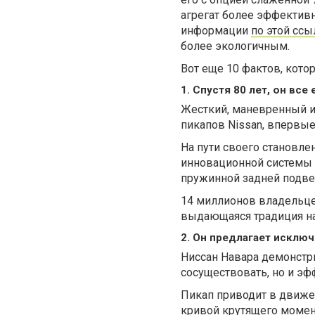
агрегат более эффектив
информации
по этой ссы
более экологичным.
Вот еще 10 фактов, кото
1. Спустя 80 лет, он вс
Жесткий, маневренный и 
пикапов Nissan, впервы
На пути своего становле
инновационной системы к
пружинной задней подвес
14 миллионов владельцев
выдающаяся традиция на
2. Он предлагает исклю
Ниссан Навара демонстри
сосуществовать, но и э
Пикап приводит в движе
кривой крутящего момен