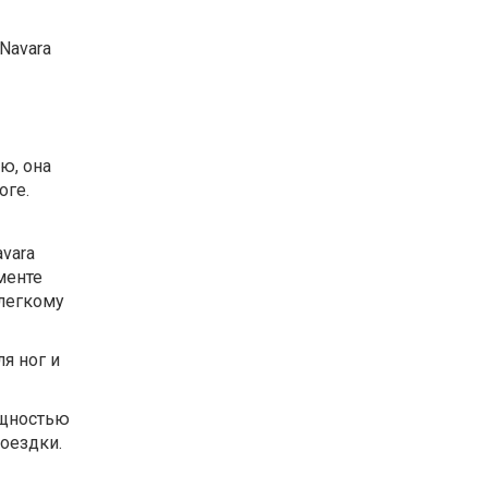
Navara
ю, она
оге.
vara
менте
легкому
я ног и
ощностью
оездки.