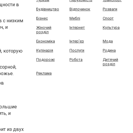
щности в
Будівництво
Відпочинок
Розваги
Бізнес
Меблі
Спорт
в с низким
ч, и
Жіночий
Інтернет
Культура
розділ
Економіка
Інтер'єр
Мода
й, которую
Кулінарія
Послуги
Родина
Подорожі
Робота
Дитячий
розділ
сорной,
рожье.
Реклама
ов
большие
ть, и
оит из двух