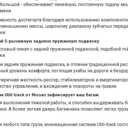
к большой - обеспечивает линейную, постоянную подачу мо
мени.
ивность достигнута благодаря использованию компоненто
уменьшению массы, широкому диапазону зубчатых переда
ки.
ий 5-рычажную заднюю пружинную подвеску
ссовый пикап с задней пружинной подвеской, подобной то
ки.
 задняя пружинная подвеска, в отличии традиционной рес
ный уровень комфорта, поглощая ухабы на дороге и бездо
перечная жесткость рессор, стабилизаторов и амортизатор
ство управления, и вхождения в повороты на гравии.
 Utili-track от Nissan зафиксирует ваш багаж
ля выполнения тяжелой работы, и способен выдерживать 
ки. А более легкая дверь багажника позволяет легко грузи
любого типа груза, инновационная система Utili-track сост