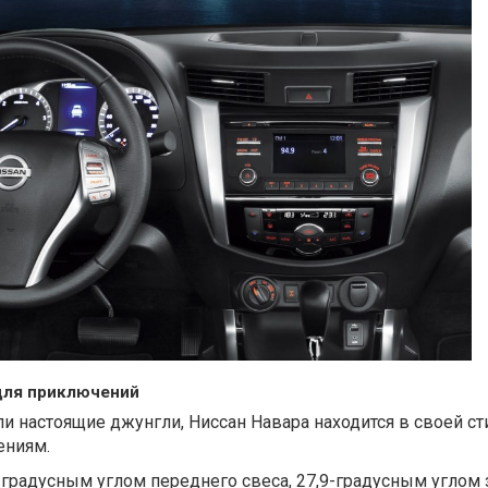
 для приключений
ли настоящие джунгли, Ниссан Навара находится в своей сти
ениям.
градусным углом переднего свеса, 27,9-градусным углом 