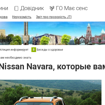
ини
Довідник
ГО Має сенс
дкова
Нерухомість
Звіт про прозорість JTI
стиция информирует
Б
Беседы о здоровье
 вам необходимо знать
Nissan Navara, которые в