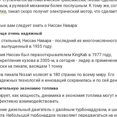
ным, а рулевой механизм более послушным. К тому же, со
лке
, пикап скоро получит электрический мотор, что сделает
рые вам следует знать о Ниссан Навара:
е еще очень надежный
стильный, Ниссан Навара - последний из многочисленного
е выпущенный в 1935 году.
ния Ниссан был первооткрывателем KingKab в 1977 году,
репления кузова в 2005-м, а сегодня - лидер в применен
ки на пикапе, весящем 1 тонну.
 пикапа Nissan колесят в 180 странах по всему миру. Его
дежных технологий и инноваций сохранилась и по сей ден
чительную экономию топлива
рует, как мощность, динамика и экономия топлива могут 
ффективно взаимодействовать.
ние дизельный двигатель с двойным турбонаддувом, и ш
та. Небольшой турбонаддув позволяет передвигаться на н