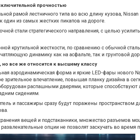
 исключительной прочностью
ной рамой лестничного типа во всю длину кузова, Nissan 
к один из самых жестких пикапов на дороге.
очной стали стратегического направления, с целью усилить
нной крутильной жесткости, по сравнению с обычной сталь
чатляющую динамику как на асфальте, так и грунтовой дор
й, но все же относится к высшему классу
ьная аэродинамическая форма и яркие LED-фары нового Na
е зрительное впечатление, повышая планку дизайна в сег
 оборудован распашными дверями, которые способствуют 
адним сидениям.
тель и пассажиры сразу будут поражены пространством дл
ова.
хранения вещей и подстаканники, множество разъемов м
 развлекательные опции не позволят заскучать во время п