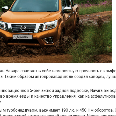
н Навара сочетает в себе невероятную прочность с комф
. Таким образом автопроизводитель создал «зверя», лучш
нновационной 5-рычажной задней подвески, Navara вывод
во время езды и качество управления, как на асфальтиро
.
м турбонаддувом, выжимает 190 л.с. и 450 Нм оборотов.
7-ступенчатой автоматической трансмиссии, Nissan сделал