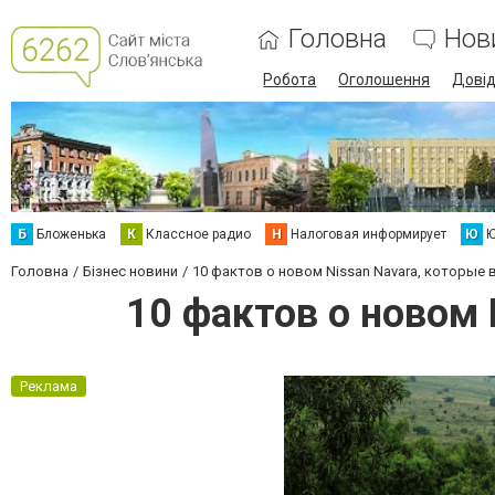
Головна
Нов
Робота
Оголошення
Дові
Б
Бложенька
К
Классное радио
Н
Налоговая информирует
Ю
Ю
Головна
Бізнес новини
10 фактов о новом Nissan Navara, которые
10 фактов о новом 
Реклама