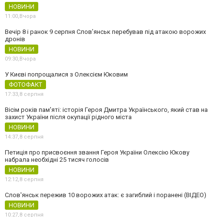
НОВИНИ
11:00,
Вчора
Вечір 8 і ранок 9 серпня Слов’янськ перебував під атакою ворожих
дронів
НОВИНИ
09:30,
Вчора
У Києві попрощалися з Олексієм Юковим
ФОТОФАКТ
17:33,
8 серпня
Вісім років пам'яті: історія Героя Дмитра Українського, який став на
захист України після окупації рідного міста
НОВИНИ
14:37,
8 серпня
Петиція про присвоєння звання Героя України Олексію Юкову
набрала необхідні 25 тисяч голосів
НОВИНИ
12:12,
8 серпня
Слов'янськ пережив 10 ворожих атак: є загиблий і поранені (ВІДЕО)
НОВИНИ
10:27,
8 серпня