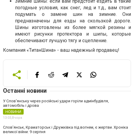
Зимние шины: если вам предстоит ездить в такие
погодные условия, как снег, лед и т.д., вам стоит
подумать о замене шин на зимние. Они
предназначены для езды на скользкой дороге.
Шины изготовлены из более мягкой резины и
имеют рисунки протектора и шипы, которые
обеспечивают лучшую тягу и сцепление.
Компания «ТитанШина» - ваш надежный продавец!
Останні новини
У Слов'янську через російські удари горіли адмінбудівля,
автомобіль і дрова
НОВИНИ
13:03,
Вчора
Слов’янськ, Краматорськ і Дружківка під вогнем, є жертви. Хроніка
великої війни: 9 серпня