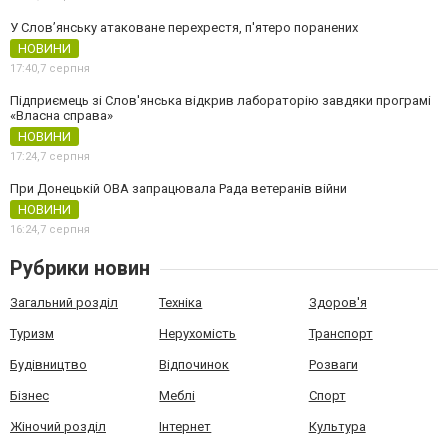
У Слов’янську атаковане перехрестя, п'ятеро поранених
НОВИНИ
17:40,
7 серпня
Підприємець зі Слов'янська відкрив лабораторію завдяки програмі
«Власна справа»
НОВИНИ
17:24,
7 серпня
При Донецькій ОВА запрацювала Рада ветеранів війни
НОВИНИ
16:24,
7 серпня
Рубрики новин
Загальний розділ
Техніка
Здоров'я
Туризм
Нерухомість
Транспорт
Будівництво
Відпочинок
Розваги
Бізнес
Меблі
Спорт
Жіночий розділ
Інтернет
Культура