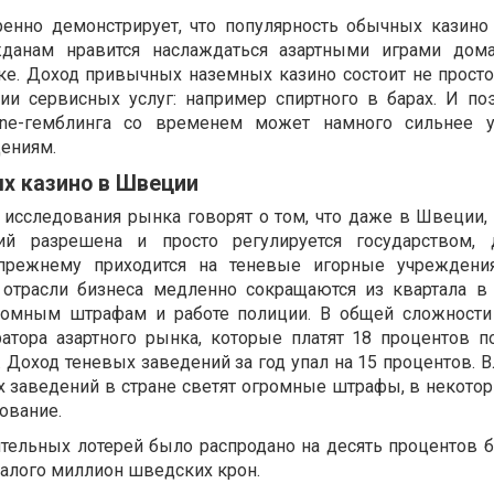
еренно демонстрирует, что популярность обычных казин
жданам нравится наслаждаться азартными играми дом
ке. Доход привычных наземных казино состоит не прост
ции сервисных услуг: например спиртного в барах. И поэ
line-гемблинга со временем может намного сильнее 
ениям.
х казино в Швеции
исследования рынка говорят о том, что даже в Швеции, 
ий разрешена и просто регулируется государством, 
-прежнему приходится на теневые игорные учреждени
 отрасли бизнеса медленно сокращаются из квартала в 
ромным штрафам и работе полиции. В общей сложности
ратора азартного рынка, которые платят 18 процентов п
 Доход теневых заведений за год упал на 15 процентов. 
 заведений в стране светят огромные штрафы, в некотор
ование.
ительных лотерей было распродано на десять процентов б
алого миллион шведских крон.