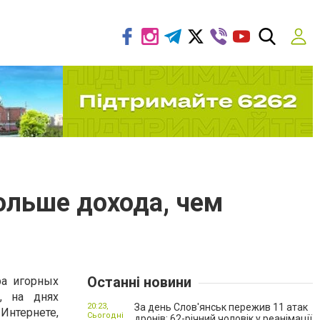
ольше дохода, чем
Останні новини
ра игорных
n, на днях
20:23,
За день Слов'янськ пережив 11 атак
ернете,
Сьогодні
дронів: 62-річний чоловік у реанімації