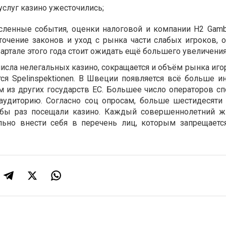
услуг казино ужесточились;
сленные события, оценки налоговой и компании H2 Gambli
сточение законов и уход с рынка части слабых игроков, 
вартале этого года стоит ожидать ещё большего увеличения
сла нелегальных казино, сокращается и объём рынка игор
ся Spelinspektionen. В Швеции появляется всё больше и
м из других государств ЕС. Большее число операторов сп
 аудиторию. Согласно соц опросам, больше шестидесяти
бы раз посещали казино. Каждый совершеннолетний ж
ьно внести себя в перечень лиц, которым запрещаетс