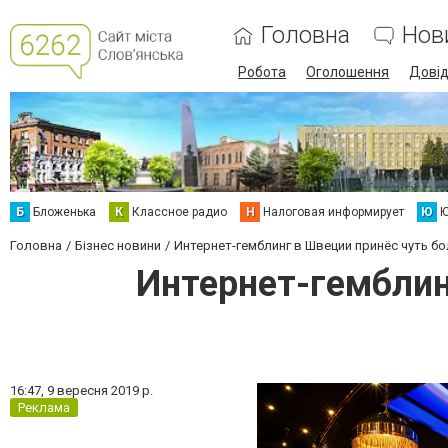
Головна
Нов
Робота
Оголошення
Дові
Б
Бложенька
К
Классное радио
Н
Налоговая информирует
Ю
Ю
Головна
Бізнес новини
Интернет-гемблинг в Швеции принёс чуть б
Интернет-гемблин
16:47,
9 вересня 2019 р.
Реклама