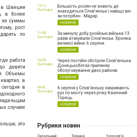
12:11,
Більшість росіян не знають де
о в Швеции
Сьогодні
знаходиться Слов’янськ і навіщо він
а, в более
їм потрібен - Мадяр
о из суммы
НОВИНИ
тому, рост
11:09,
За минулу добу російські війська 13
ударить по
Сьогодні
разів атакували Слов'янськ. Хроніка
великої війни: 6 серпня
НОВИНИ
где работа
10:29,
Через постійні обстріли Слов’янська
Сьогодні
Донецькоблгаз припиняє
до девяти
обслуговування двох районів
я. Объемы
НОВИНИ
квартал, в
 сегодня в
09:47,
6 серпня у Слов'янську закривають
Сьогодні
рух по мосту через річку Казенний
одоходного
Торець
Владельцам
НОВИНИ
ых случаях
ольше, это
Рубрики новин
Загальний
Техніка
Здоров'я