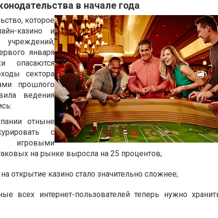
конодательства в начале года
ьство, которое
лайн-казино и
 учреждений,
ервого января
ки опасаются
оходы сектора
ами прошлого
вила ведения
сь:
пании отныне
урировать с
 игровыми
таковых на рынке выросла на 25 процентов;
на открытие казино стало значительно сложнее;
ые всех интернет-пользователей теперь нужно хранит