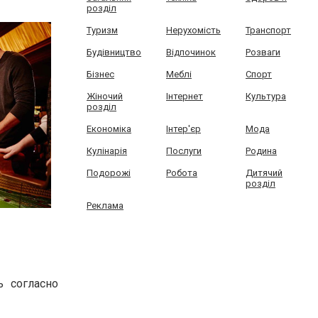
розділ
Туризм
Нерухомість
Транспорт
Будівництво
Відпочинок
Розваги
Бізнес
Меблі
Спорт
Жіночий
Інтернет
Культура
розділ
Економіка
Інтер'єр
Мода
Кулінарія
Послуги
Родина
Подорожі
Робота
Дитячий
розділ
Реклама
ь согласно