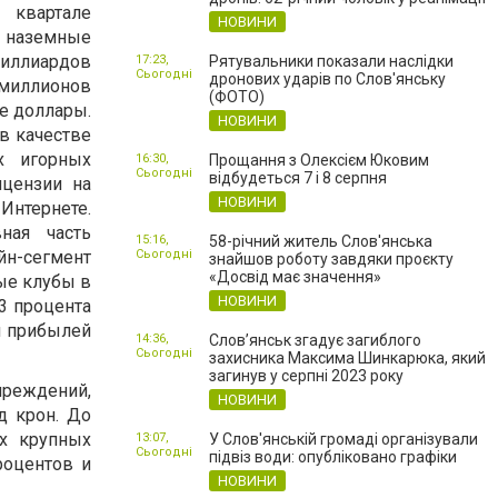
 квартале
НОВИНИ
 наземные
миллиардов
17:23,
Рятувальники показали наслідки
Сьогодні
дронових ударів по Слов'янську
 миллионов
(ФОТО)
е доллары.
НОВИНИ
в качестве
х игорных
16:30,
Прощання з Олексієм Юковим
Сьогодні
відбудеться 7 і 8 серпня
ицензии на
НОВИНИ
тернете.
вная часть
15:16,
58-річний житель Слов'янська
йн-сегмент
Сьогодні
знайшов роботу завдяки проєкту
«Досвід має значення»
ые клубы в
НОВИНИ
3 процента
я прибылей
14:36,
Слов’янськ згадує загиблого
Сьогодні
захисника Максима Шинкарюка, який
загинув у серпні 2023 року
чреждений,
НОВИНИ
д крон. До
ых крупных
13:07,
У Слов'янській громаді організували
Сьогодні
підвіз води: опубліковано графіки
роцентов и
НОВИНИ