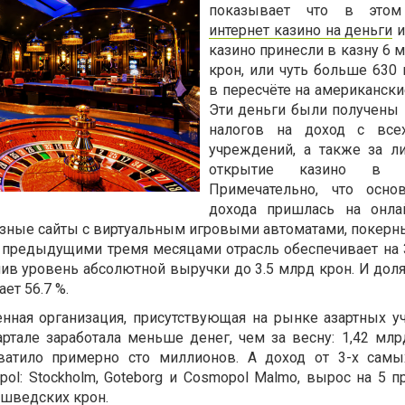
показывает что в этом
интернет казино на деньги
и
казино принесли в казну 6 
крон, или чуть больше 630
в пересчёте на американски
Эти деньги были получены 
налогов на доход с все
учреждений, а также за л
открытие казино в Ин
Примечательно, что осно
дохода пришлась на онла
разные сайты с виртуальным игровыми автоматами, покерн
 с предыдущими тремя месяцами отрасль обеспечивает на 
ив уровень абсолютной выручки до 3.5 млрд крон. И дол
ет 56.7 %.
нная организация, присутствующая на рынке азартных у
артале заработала меньше денег, чем за весну: 1,42 млр
ватило примерно сто миллионов. А доход от 3-х сам
ol: Stockholm, Goteborg и Cosmopol Malmo, вырос на 5 п
. шведских крон.