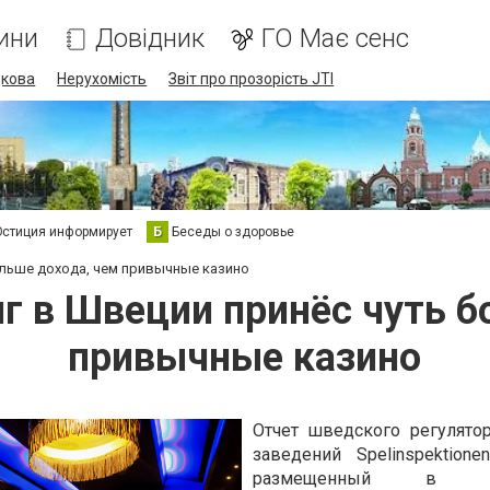
ини
Довідник
ГО Має сенс
дкова
Нерухомість
Звіт про прозорість JTI
стиция информирует
Б
Беседы о здоровье
ольше дохода, чем привычные казино
г в Швеции принёс чуть б
привычные казино
Отчет шведского регулято
заведений Spelinspektione
размещенный в Инт