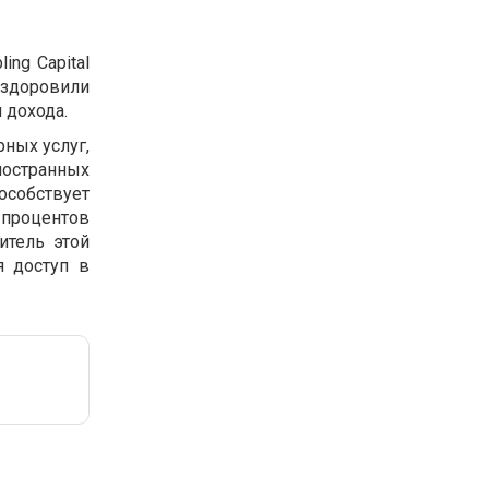
ng Capital
оздоровили
 дохода.
ных услуг,
ностранных
особствует
 процентов
итель этой
я доступ в