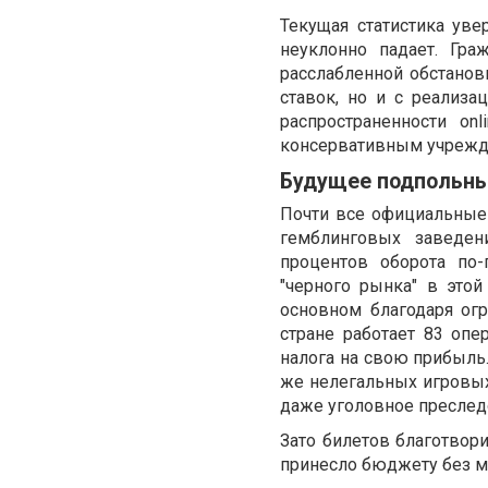
Текущая статистика ув
неуклонно падает. Гра
расслабленной обстанов
ставок, но и с реализа
распространенности on
консервативным учрежд
Будущее подпольны
Почти все официальные 
гемблинговых заведен
процентов оборота по
"черного рынка" в этой
основном благодаря ог
стране работает 83 опе
налога на свою прибыль.
же нелегальных игровых
даже уголовное преслед
Зато билетов благотвор
принесло бюджету без м