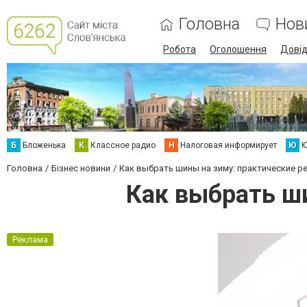
Головна
Нов
Робота
Оголошення
Дові
Б
Бложенька
К
Классное радио
Н
Налоговая информирует
Ю
Ю
Головна
Бізнес новини
Как выбрать шины на зиму: практические р
Как выбрать ш
Реклама