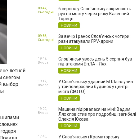
09:47,
6 серпня у Слов'янську закривають
Сьогодні
рух по мосту через річку Казенний
Торець
НОВИНИ
09:36,
За вечір і ранок Слов'янськ чотири
Сьогодні
рази атакували FPV-дрони
НОВИНИ
19:49,
Слов'янськ увесь день 5 серпня був
Вчора
під атаками БпЛА - Лях
ене летней
НОВИНИ
м снегом
19:17,
У Слов’янську ударний БПЛа влучив
ой выбор
Вчора
у триповерховий будинок у центрі
мы
міста (ФОТО)
НОВИНИ
19:00,
Машина підірвалася на міні: Вадим
Вчора
Лях сповістив про подробиці загибелі
 шипами
Олексія Юкова
ловиях.
НОВИНИ
агодаря
17:40,
У Слов'янську і Краматорську
 Правда,