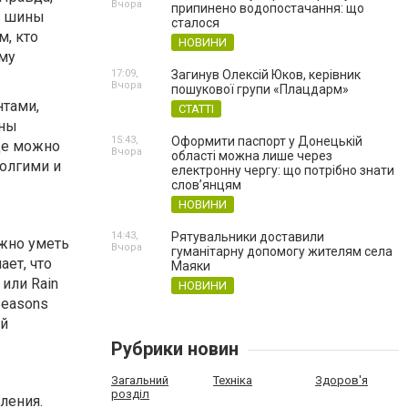
Вчора
припинено водопостачання: що
е шины
сталося
м, кто
НОВИНИ
ому
17:09,
Загинув Олексій Юков, керівник
Вчора
пошукової групи «Плацдарм»
нтами,
СТАТТІ
ины
15:43,
Оформити паспорт у Донецькій
аще можно
Вчора
області можна лише через
долгими и
електронну чергу: що потрібно знати
слов’янцям
НОВИНИ
14:43,
Рятувальники доставили
жно уметь
Вчора
гуманітарну допомогу жителям села
ает, что
Маяки
или Rain
НОВИНИ
Seasons
ой
Рубрики новин
Загальний
Техніка
Здоров'я
розділ
ления.