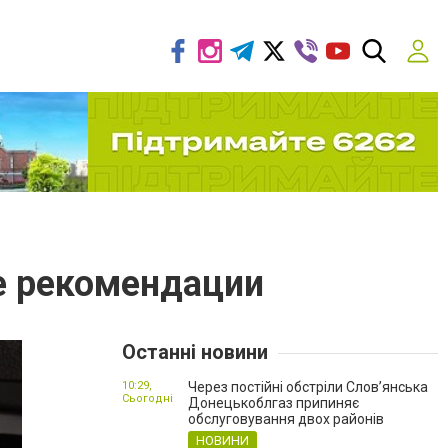
е рекомендации
Останні новини
10:29,
Через постійні обстріли Слов’янська
Сьогодні
Донецькоблгаз припиняє
обслуговування двох районів
НОВИНИ