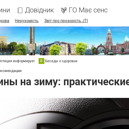
ини
Довідник
ГО Має сенс
дкова
Нерухомість
Звіт про прозорість JTI
стиция информирует
Б
Беседы о здоровье
екомендации
ины на зиму: практически