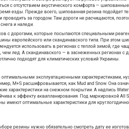
ться с отсутствием акустического комфорта — шипованны
ремя езды. Прежде всего, шипованная резина подойдет те
 проводить за городом. Там дороги не расчищаются, поэт
снега и наледи.
сов с дорогами, которые посыпаются специальными реаге
ины европейского или скандинавского типа. При этом ш
ендуется использовать в регионах с теплой зимой, где ч
 чем лед. А скандинавского — в заснеженных регионах с 
тлично подходят для климатических условий Украины.
 оптимальными эксплуатационными характеристиками, ну
имер, M+S расшифровывается, как Mud and Snow. Она означ
е характеристики на снежном покрытии. А надпись Water 
тойчива к эффекту аквапланирования. Под маркировкой All 
ины имеют оптимальные характеристики для круглогодичн
выборе резины нужно обязательно смотреть дату ее изготов