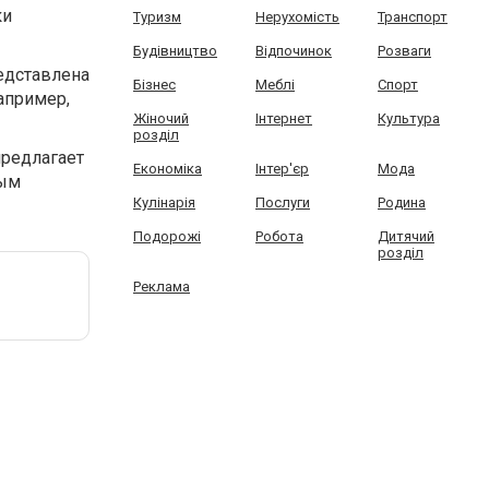
ки
Туризм
Нерухомість
Транспорт
Будівництво
Відпочинок
Розваги
едставлена
Бізнес
Меблі
Спорт
апример,
Жіночий
Інтернет
Культура
розділ
предлагает
Економіка
Інтер'єр
Мода
ным
Кулінарія
Послуги
Родина
Подорожі
Робота
Дитячий
розділ
Реклама