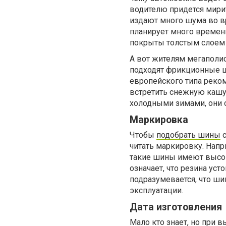
водителю придется мири
издают много шума во в
планирует много времени
покрыты толстым слоем 
А вот жителям мегаполи
подходят фрикционные ш
европейского типа реком
встретить снежную кашу,
холодными зимами, они о
Маркировка
Чтобы
подобрать шины
с
читать маркировку. Напр
такие шины имеют высоки
означает, что резина ус
подразумевается, что ш
эксплуатации.
Дата изготовления
Мало кто знает, но при 