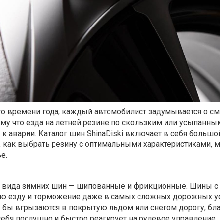
го времени года, каждый автомобилист задумывается о см
му что езда на летней резине по скользким или усыпанны
 к аварии.
Каталог шин
ShinaDiski включает в себя больш
, как выбрать резину с оптимальными характеристиками, 
е.
 вида зимних шин — шипованные и фрикционные. Шины с
ю езду и торможение даже в самых сложных дорожных ус
 бы вгрызаются в покрытую льдом или снегом дорогу, бл
ебя послушно и быстро реагирует на рулевое управление.