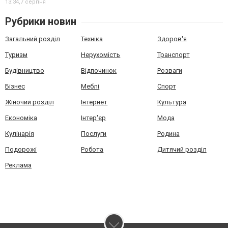
13:34,
7 серпня
Рубрики новин
Загальний розділ
Техніка
Здоров'я
Туризм
Нерухомість
Транспорт
Будівництво
Відпочинок
Розваги
Бізнес
Меблі
Спорт
Жіночий розділ
Інтернет
Культура
Економіка
Інтер'єр
Мода
Кулінарія
Послуги
Родина
Подорожі
Робота
Дитячий розділ
Реклама