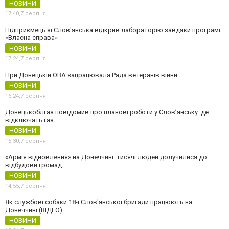
НОВИНИ
17:40,
7 серпня
Підприємець зі Слов'янська відкрив лабораторію завдяки програмі
«Власна справа»
НОВИНИ
17:24,
7 серпня
При Донецькій ОВА запрацювала Рада ветеранів війни
НОВИНИ
16:24,
7 серпня
Донецькоблгаз повідомив про планові роботи у Слов’янську: де
відключать газ
НОВИНИ
15:30,
7 серпня
«Армія відновлення» на Донеччині: тисячі людей долучилися до
відбудови громад
НОВИНИ
14:55,
7 серпня
Як службові собаки 18-ї Слов'янської бригади працюють на
Донеччині (ВІДЕО)
НОВИНИ