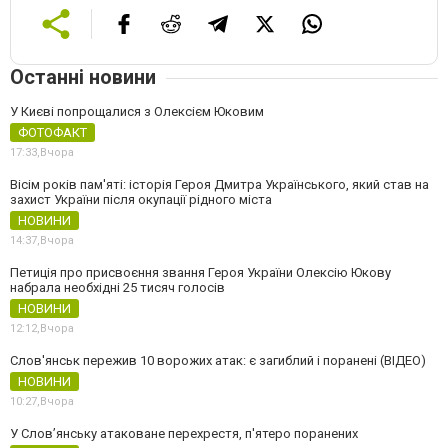
Останні новини
У Києві попрощалися з Олексієм Юковим
ФОТОФАКТ
17:33,
Вчора
Вісім років пам'яті: історія Героя Дмитра Українського, який став на
захист України після окупації рідного міста
НОВИНИ
14:37,
Вчора
Петиція про присвоєння звання Героя України Олексію Юкову
набрала необхідні 25 тисяч голосів
НОВИНИ
12:12,
Вчора
Слов'янськ пережив 10 ворожих атак: є загиблий і поранені (ВІДЕО)
НОВИНИ
10:27,
Вчора
У Слов’янську атаковане перехрестя, п'ятеро поранених