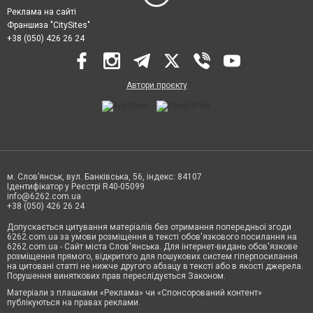
Реклама на сайті
Франшиза "CitySites"
+38 (050) 426 26 24
Автори проєкту
м. Слов’янськ, вул. Банківська, 56, індекс: 84107
Ідентифікатор у Реєстрі R40-05099
info@6262.com.ua
+38 (050) 426 26 24
Допускається цитування матеріалів без отримання попередньої згоди
6262.com.ua за умови розміщення в тексті обов'язкового посилання на
6262.com.ua - Сайт міста Слов'янська. Для інтернет-видань обов'язкове
розміщення прямого, відкритого для пошукових систем гіперпосилання
на цитовані статті не нижче другого абзацу в тексті або в якості джерела.
Порушення виняткових прав переслідується Законом.
Матеріали з плашками «Реклама» чи «Спонсорований контент»
публікуються на правах реклами.