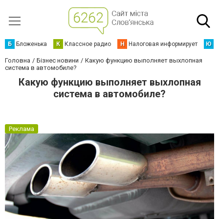
Б
Бложенька
К
Классное радио
Н
Налоговая информирует
Ю
Ю
Головна
Бізнес новини
Какую функцию выполняет выхлопная
система в автомобиле?
Какую функцию выполняет выхлопная
система в автомобиле?
Реклама