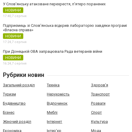
У Слов’янську атаковане перехрестя, п'ятеро поранених
НОВИНИ
17:40,
7 серпня
Підприємець зі Слов'янська відкрив лабораторію завдяки програмі
«Власна справа»
НОВИНИ
17:24,
7 серпня
При Донецькій ОВА запрацювала Рада ветеранів війни
НОВИНИ
16:24,
7 серпня
Рубрики новин
Загальний розділ
Техніка
Здоров'я
Туризм
Нерухомість
Транспорт
Будівництво
Відпочинок
Розваги
Бізнес
Меблі
Спорт
Жіночий розділ
Інтернет
Культура
Економіка
Інтер'єр
Мода