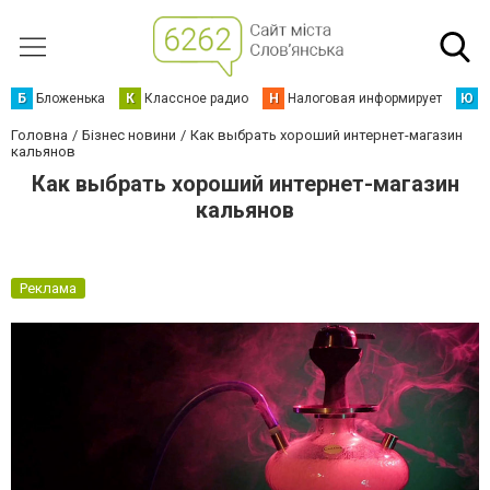
Б
Бложенька
К
Классное радио
Н
Налоговая информирует
Ю
Ю
Головна
Бізнес новини
Как выбрать хороший интернет-магазин
кальянов
Как выбрать хороший интернет-магазин
кальянов
Реклама