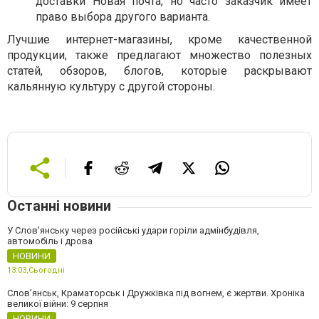
доставки Новая почта, но часто заказчик имеет
право выбора другого варианта.
Лучшие интернет-магазины, кроме качественной
продукции, также предлагают множество полезных
статей, обзоров, блогов, которые раскрывают
кальянную культуру с другой стороны.
Останні новини
У Слов'янську через російські удари горіли адмінбудівля,
автомобіль і дрова
НОВИНИ
13:03,
Сьогодні
Слов’янськ, Краматорськ і Дружківка під вогнем, є жертви. Хроніка
великої війни: 9 серпня
НОВИНИ