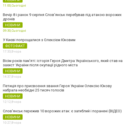
11:00,
Сьогодні
Вечір 8 і ранок 9 серпня Слов’янськ перебував під атакою ворожих
дронів
НОВИНИ
09:30,
Сьогодні
У Києві попрощалися з Олексієм Юковим
ФОТОФАКТ
17:33,
Вчора
Вісім років пам'яті: історія Героя Дмитра Українського, який став на
захист України після окупації рідного міста
НОВИНИ
14:37,
Вчора
Петиція про присвоєння звання Героя України Олексію Юкову
набрала необхідні 25 тисяч голосів
НОВИНИ
12:12,
Вчора
Слов'янськ пережив 10 ворожих атак: є загиблий і поранені (ВІДЕО)
НОВИНИ
10:27,
Вчора