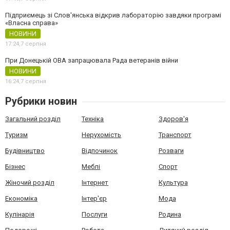
Підприємець зі Слов'янська відкрив лабораторію завдяки програмі
«Власна справа»
НОВИНИ
17:24,
7 серпня
При Донецькій ОВА запрацювала Рада ветеранів війни
НОВИНИ
16:24,
7 серпня
Рубрики новин
Загальний розділ
Техніка
Здоров'я
Туризм
Нерухомість
Транспорт
Будівництво
Відпочинок
Розваги
Бізнес
Меблі
Спорт
Жіночий розділ
Інтернет
Культура
Економіка
Інтер'єр
Мода
Кулінарія
Послуги
Родина