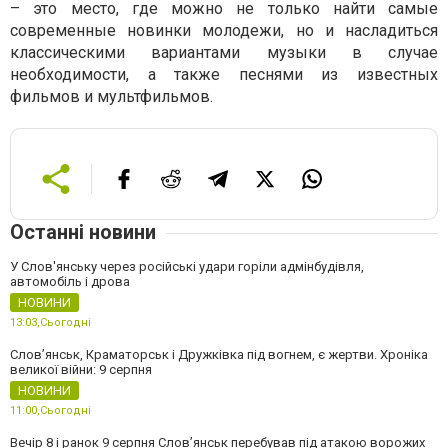
– это место, где можно не только найти самые
современные новинки молодежи, но и насладиться
классическими вариантами музыки в случае
необходимости, а также песнями из известных
фильмов и мультфильмов.
Останні новини
У Слов'янську через російські удари горіли адмінбудівля,
автомобіль і дрова
НОВИНИ
13:03,
Сьогодні
Слов’янськ, Краматорськ і Дружківка під вогнем, є жертви. Хроніка
великої війни: 9 серпня
НОВИНИ
11:00,
Сьогодні
Вечір 8 і ранок 9 серпня Слов’янськ перебував під атакою ворожих