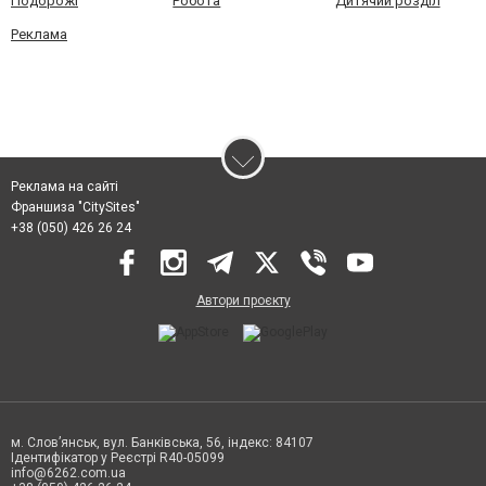
Подорожі
Робота
Дитячий розділ
Реклама
Реклама на сайті
Франшиза "CitySites"
+38 (050) 426 26 24
Автори проєкту
м. Слов’янськ, вул. Банківська, 56, індекс: 84107
Ідентифікатор у Реєстрі R40-05099
info@6262.com.ua