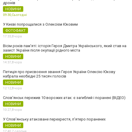
дронів
НОВИНИ
09:30,
Сьогодні
У Києві попрощалися з Олексієм Юковим
ФОТОФАКТ
17:33,
Вчора
Вісім років пам'яті: історія Героя Дмитра Українського, який став на
захист України після окупації рідного міста
НОВИНИ
14:37,
Вчора
Петиція про присвоєння звання Героя України Олексію Юкову
набрала необхідні 25 тисяч голосів
НОВИНИ
12:12,
Вчора
Слов'янськ пережив 10 ворожих атак: є загиблий і поранені (ВІДЕО)
НОВИНИ
10:27,
Вчора
У Слов’янську атаковане перехрестя, п'ятеро поранених
НОВИНИ
17:40,
7 серпня