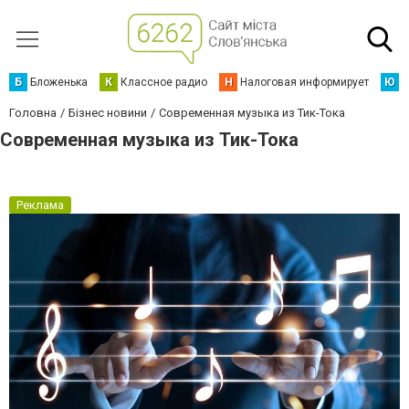
Б
Бложенька
К
Классное радио
Н
Налоговая информирует
Ю
Ю
Головна
Бізнес новини
Современная музыка из Тик-Тока
Современная музыка из Тик-Тока
Реклама