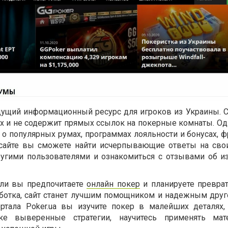
дущий информационный ресурс для игроков из Украины. С
х и не содержит прямых ссылок на покерные комнаты. Од
о популярных румах, программах лояльности и бонусах, ф
а сайте вы сможете найти исчерпывающие ответы на сво
ругими пользователями и ознакомиться с отзывами об и
сли вы предпочитаете
онлайн покер
и планируете преврат
аботка, сайт станет лучшим помощником и надежным друг
ортала Poker.ua вы изучите покер в малейших деталях,
ике выверенные стратегии, научитесь применять мат