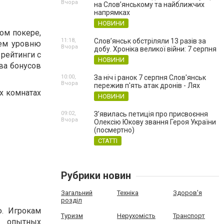
Вчора
на Слов’янському та найближчих
напрямках
НОВИНИ
ом покере,
11:18,
Слов’янськ обстріляли 13 разів за
уем уровню
Вчора
добу. Хроніка великої війни: 7 серпня
рейтинги с
НОВИНИ
ва бонусов
10:00,
За ніч і ранок 7 серпня Слов'янськ
Вчора
пережив п'ять атак дронів - Лях
х комнатах
НОВИНИ
09:02,
З’явилась петиція про присвоєння
Вчора
Олексію Юкову звання Героя України
(посмертно)
СТАТТІ
Рубрики новин
Загальний
Техніка
Здоров'я
розділ
. Игрокам
Туризм
Нерухомість
Транспорт
а опытных