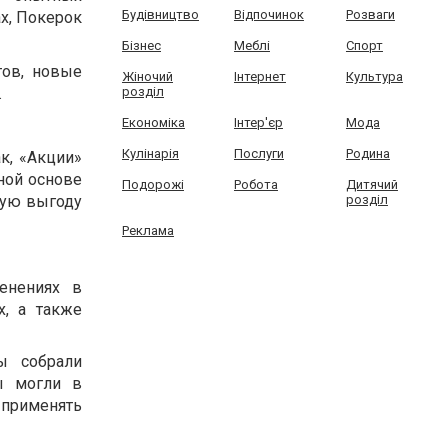
Будівництво
Відпочинок
Розваги
х, Покерок
Бізнес
Меблі
Спорт
ов, новые
Жіночий
Інтернет
Культура
розділ
.
Економіка
Інтер'єр
Мода
Кулінарія
Послуги
Родина
к, «Акции»
ной основе
Подорожі
Робота
Дитячий
розділ
шую выгоду
Реклама
енениях в
х, а также
ы собрали
вы могли в
применять