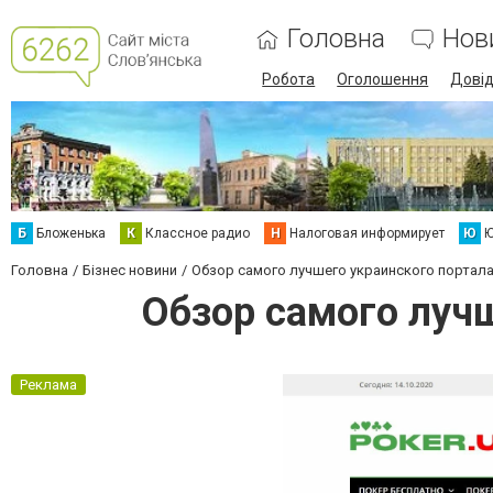
Головна
Нов
Робота
Оголошення
Дові
Б
Бложенька
К
Классное радио
Н
Налоговая информирует
Ю
Ю
Головна
Бізнес новини
Обзор самого лучшего украинского портала 
Обзор самого лучш
Реклама