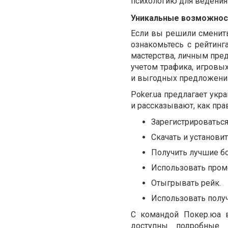
психологию для ведения
Уникальные возможност
Если вы решили сменить
ознакомьтесь с рейтинг
мастерства, личным пре
учетом трафика, игровых
и выгодных предложений 
Poker.ua предлагает ук
и рассказывают, как пра
Зарегистрироваться
Скачать и установит
Получить лучшие бо
Использовать пром
Отыгрывать рейк.
Использовать полу
С командой Покер.юа 
доступны подробные 