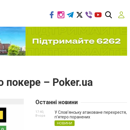
 покере – Poker.ua
Останні новини
17:40,
У Слов’янську атаковане перехрестя,
Вчора
п'ятеро поранених
НОВИНИ