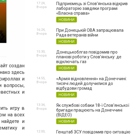
17:24,
Підприємець зі Слов'янська відкрив
Вчора
лабораторію завдяки програмі
«Власна справа»
НОВИНИ
16:24,
При Донецькій ОВА запрацювала
Вчора
Рада ветеранів війни
НОВИНИ
15:30,
Донецькоблгаз повідомив про
Вчора
планові роботи у Слов’янську: де
відключать газ
айт создан
НОВИНИ
нако здесь
рироллах и
14:55,
«Армія відновлення» на Донеччині:
Вчора
тисячі людей долучилися до
и вопросы,
відбудови громад
звестных и
НОВИНИ
13:34,
Як службові собаки 18-ї Слов'янської
ить игру в
Вчора
бригади працюють на Донеччині
ом на всех
(ВІДЕО)
 найдете и
НОВИНИ
ематику и
12:00,
Генштаб ЗСУ повідомив про ситуацію