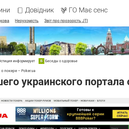
ини
Довідник
ГО Має сенс
дкова
Нерухомість
Звіт про прозорість JTI
стиция информирует
Б
Беседы о здоровье
о покере – Poker.ua
его украинского портала о