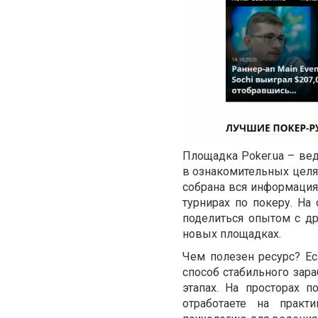
Площадка Poker.ua – ве
в ознакомительных целя
собрана вся информация 
турнирах по покеру. Н
поделиться опытом с д
новых площадках.
Чем полезен ресурс? Е
способ стабильного зар
этапах. На просторах п
отработаете на практ