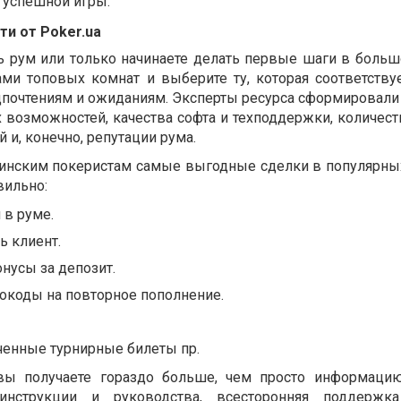
 успешной игры.
и от Poker.ua
 рум или только начинаете делать первые шаги в больш
ами топовых комнат и выберите ту, которая соответств
дпочтениям и ожиданиям. Эксперты ресурса сформировали 
 возможностей, качества софта и техподдержки, количест
и, конечно, репутации рума.
раинским покеристам самые выгодные сделки в популярны
вильно:
 в руме.
ь клиент.
нусы за депозит.
окоды на повторное пополнение.
ченные турнирные билеты пр.
вы получаете гораздо больше, чем просто информацию
инструкции и руководства, всесторонняя поддержк