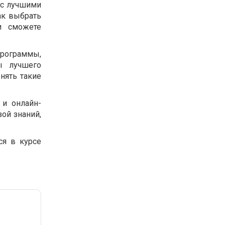
 с лучшими
ак выбрать
и сможете
программы,
ы лучшего
нять такие
 и онлайн-
ой знаний,
ся в курсе