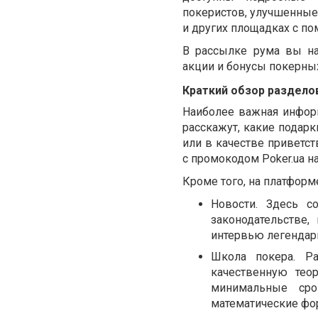
покеристов, улучшенные 
и других площадках с по
В рассылке рума вы н
акции и бонусы покерны
Краткий обзор раздело
Наиболее важная информ
расскажут, какие подарк
или в качестве приветст
с промокодом Poker.ua н
Кроме того, на платфор
Новости. Здесь с
законодательстве,
интервью легендар
Школа покера. Р
качественную тео
минимальные сро
математические фор