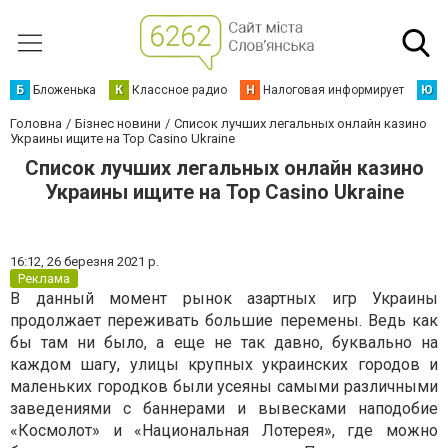
Б
Бложенька
К
Классное радио
Н
Налоговая информирует
Ю
Ю
Головна
Бізнес новини
Список лучших легальных онлайн казино
Украины ищите на Top Casino Ukraine
Список лучших легальных онлайн казино
Украины ищите на Top Casino Ukraine
16:12,
26 березня 2021 р.
Реклама
В данный момент рынок азартных игр Украины
продолжает переживать большие перемены. Ведь как
бы там ни было, а еще не так давно, буквально на
каждом шагу, улицы крупных украинских городов и
маленьких городков были усеяны самыми различными
заведениями с баннерами и вывесками наподобие
«Космолот» и «Национальная Лотерея», где можно