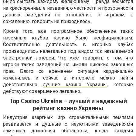
было сыграть каждому желающему. Правда несмотря
на красноречивые названия, о честности и прозрачности
данных заведений по отношению к игрокам, к
сожалению, говорить не приходилось.
Кроме того, все программное обеспечение таких
наземных клубов казино было неофициальным.
Соответственно деятельность в игорных клубах
производилась нелегально под видом так называемой
электронной лотереи. Что уже говорить о том, что
игроки таких заведений не имели никаких законных
прав. Благо со временем ситуация кардинально
изменилась и сейчас в интернете можно найти
действительно
лучшие казино Украины
, которые
действуют совершенно легально.
Top Casino Ukraine – лучший и надежный
рейтинг казино Украины
Индустрия азартных игр стремительными темпами
развивается и душные с неуютными заведениями
заменила домашняя обстановка, когда каждый