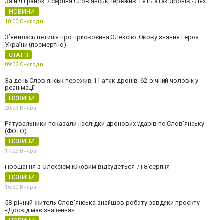
За ніч і ранок 7 серпня Слов'янськ пережив п'ять атак дронів - Лях
НОВИНИ
10:00,
Сьогодні
З’явилась петиція про присвоєння Олексію Юкову звання Героя
України (посмертно)
СТАТТІ
09:02,
Сьогодні
За день Слов'янськ пережив 11 атак дронів: 62-річний чоловік у
реанімації
НОВИНИ
20:23,
Вчора
Рятувальники показали наслідки дронових ударів по Слов'янську
(ФОТО)
НОВИНИ
17:23,
Вчора
Прощання з Олексієм Юковим відбудеться 7 і 8 серпня
НОВИНИ
16:30,
Вчора
58-річний житель Слов'янська знайшов роботу завдяки проєкту
«Досвід має значення»