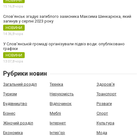
НОВИНИ
15:16,
Вчора
Слов’янськ згадує загиблого захисника Максима Шинкарюка, який
загинув у серпні 2023 року
НОВИНИ
14:36,
Вчора
У Слов'янській громаді організували підвіз води: опубліковано
графіки
НОВИНИ
13:07,
Вчора
Рубрики новин
Загальний розділ
Техніка
Здоров'я
Туризм
Нерухомість
Транспорт
Будівництво
Відпочинок
Розваги
Бізнес
Меблі
Спорт
Жіночий розділ
Інтернет
Культура
Економіка
Інтер'єр
Мода