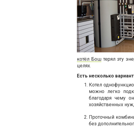
котёл Бош
терял эту эн
целях.
Есть несколько вариан
Котел однофункцион
можно легко подк
благодаря чему о
хозяйственных нуж
Проточный комбини
без дополнительног