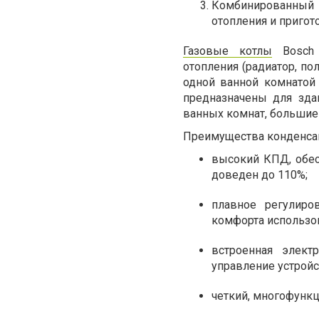
Комбинированный б
отопления и пригот
Газовые котлы
Bosch
отопления (радиатор, по
одной ванной комнатой
предназначены для зда
ванных комнат, большие
Преимущества конденсац
высокий КПД, обе
доведен до 110%;
плавное регулиро
комфорта использо
встроенная элект
управление устрой
четкий, многофунк