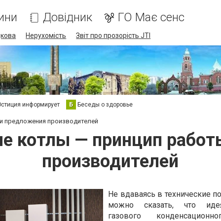
ини
Довідник
ГО Має сенс
дкова
Нерухомість
Звіт про прозорість JTI
стиция информирует
Б
Беседы о здоровье
 и предложения производителей
е котлы — принцип работ
производителей
Не вдаваясь в технические п
можно сказать, что иде
газового конденсационн