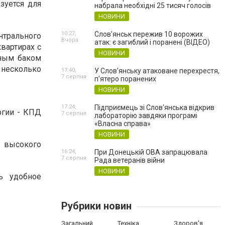
зуется для
набрала необхідні 25 тисяч голосів
НОВИНИ
10:27,
Слов'янськ пережив 10 ворожих
трального
Вчора
атак: є загиблий і поранені (ВІДЕО)
вартирах с
НОВИНИ
тным баком
 несколько
17:40,
У Слов’янську атаковане перехрестя,
7 серпня
п'ятеро поранених
НОВИНИ
17:24,
Підприємець зі Слов'янська відкрив
ргии - КПД
7 серпня
лабораторію завдяки програмі
«Власна справа»
НОВИНИ
 высокого
16:24,
При Донецькій ОВА запрацювала
7 серпня
Рада ветеранів війни
НОВИНИ
нь удобное
Рубрики новин
Загальний
Техніка
Здоров'я