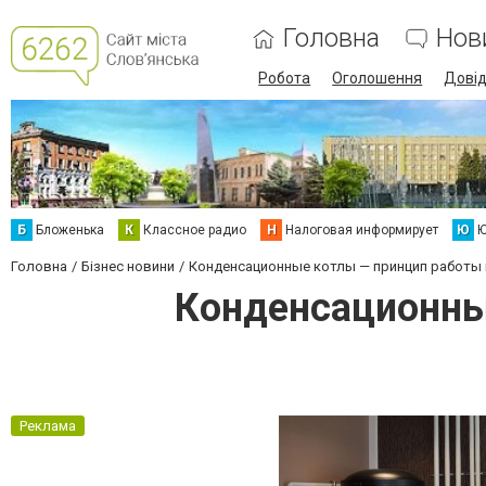
Головна
Нов
Робота
Оголошення
Дові
Б
Бложенька
К
Классное радио
Н
Налоговая информирует
Ю
Ю
Головна
Бізнес новини
Конденсационные котлы — принцип работы
Конденсационны
Реклама