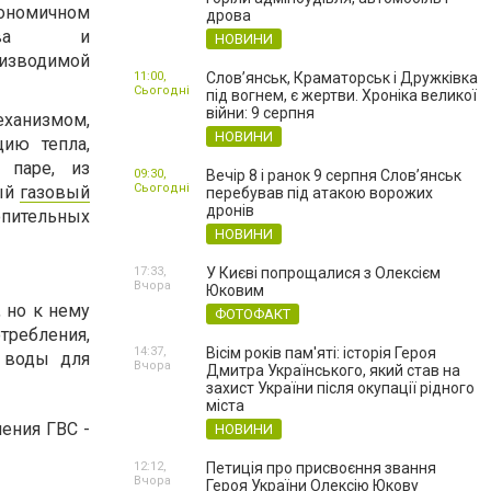
ономичном
дрова
плива и
НОВИНИ
изводимой
11:00,
Слов’янськ, Краматорськ і Дружківка
Сьогодні
під вогнем, є жертви. Хроніка великої
війни: 9 серпня
еханизмом,
НОВИНИ
ию тепла,
 паре, из
09:30,
Вечір 8 і ранок 9 серпня Слов’янськ
Сьогодні
ый
газовый
перебував під атакою ворожих
дронів
опительных
НОВИНИ
17:33,
У Києві попрощалися з Олексієм
Вчора
Юковим
 но к нему
ФОТОФАКТ
требления,
14:37,
Вісім років пам'яті: історія Героя
й воды для
Вчора
Дмитра Українського, який став на
захист України після окупації рідного
міста
ения ГВС -
НОВИНИ
12:12,
Петиція про присвоєння звання
Вчора
Героя України Олексію Юкову