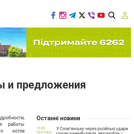
ы и предложения
Останні новини
одробности,
я работы
13:03,
У Слов'янську через російські удари
ого котла
Сьогодні
горіли адмінбудівля, автомобіль і