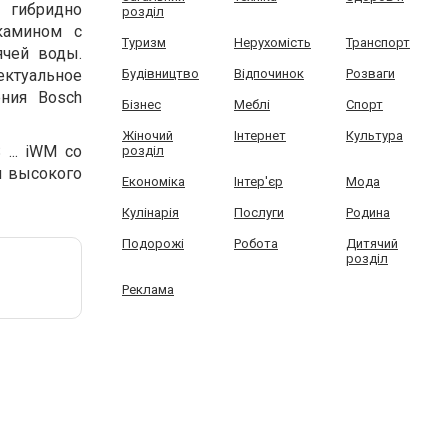
 гибридно
розділ
камином с
Туризм
Нерухомість
Транспорт
ячей воды.
ектуальное
Будівництво
Відпочинок
Розваги
ния Bosch
Бізнес
Меблі
Спорт
Жіночий
Інтернет
Культура
.. iWM со
розділ
я высокого
Економіка
Інтер'єр
Мода
Кулінарія
Послуги
Родина
Подорожі
Робота
Дитячий
розділ
Реклама