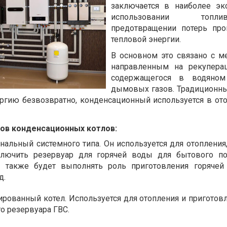
заключается в наиболее эк
использовании то
предотвращении потерь про
тепловой энергии.
В основном это связано с м
направленным на рекуперац
содержащегося в водяном
дымовых газов. Традиционн
ергию безвозвратно, конденсационный используется в от
тов конденсационных котлов:
альный системного типа. Он используется для отопления,
лючить резервуар для горячей воды для бытового по
н также будет выполнять роль приготовления горяче
д.
рованный котел. Используется для отопления и приготовл
о резервуара ГВС.