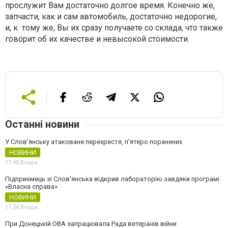
прослужит Вам достаточно долгое время. Конечно же,
запчасти, как и сам автомобиль, достаточно недорогие,
и, к тому же, Вы их сразу получаете со склада, что также
говорит об их качестве и невысокой стоимости.
Останні новини
У Слов’янську атаковане перехрестя, п'ятеро поранених
НОВИНИ
17:40,
Вчора
Підприємець зі Слов'янська відкрив лабораторію завдяки програмі
«Власна справа»
НОВИНИ
17:24,
Вчора
При Донецькій ОВА запрацювала Рада ветеранів війни