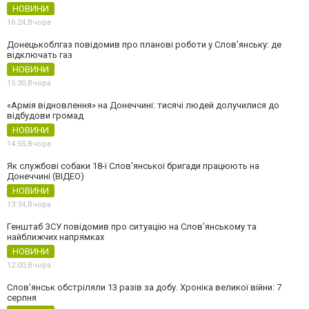
НОВИНИ
16:24,
Вчора
Донецькоблгаз повідомив про планові роботи у Слов’янську: де
відключать газ
НОВИНИ
15:30,
Вчора
«Армія відновлення» на Донеччині: тисячі людей долучилися до
відбудови громад
НОВИНИ
14:55,
Вчора
Як службові собаки 18-ї Слов'янської бригади працюють на
Донеччині (ВІДЕО)
НОВИНИ
13:34,
Вчора
Генштаб ЗСУ повідомив про ситуацію на Слов’янському та
найближчих напрямках
НОВИНИ
12:00,
Вчора
Слов’янськ обстріляли 13 разів за добу. Хроніка великої війни: 7
серпня