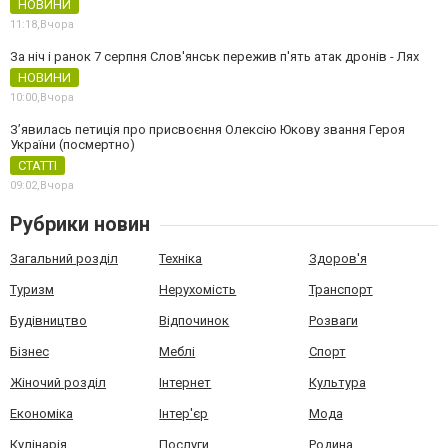
НОВИНИ
11:18,
Вчора
За ніч і ранок 7 серпня Слов'янськ пережив п'ять атак дронів - Лях
НОВИНИ
10:00,
Вчора
З’явилась петиція про присвоєння Олексію Юкову звання Героя
України (посмертно)
СТАТТІ
09:02,
Вчора
Рубрики новин
Загальний розділ
Техніка
Здоров'я
Туризм
Нерухомість
Транспорт
Будівництво
Відпочинок
Розваги
Бізнес
Меблі
Спорт
Жіночий розділ
Інтернет
Культура
Економіка
Інтер'єр
Мода
Кулінарія
Послуги
Родина