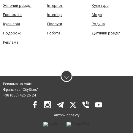
Жіночий розділ
Інтернет
Культура
Економіка
Інтер'єр
Мода
Кулінарія
Послуги
Родина
Подорожі
Робота
Дитячий розділ
Реклама
Реклама на сайті
Франшиза "CitySites"
+38 (050) 426 26 24
Автори проєкту