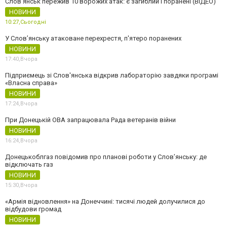
Слов'янськ пережив 10 ворожих атак: є загиблий і поранені (ВІДЕО)
НОВИНИ
10:27,
Сьогодні
У Слов’янську атаковане перехрестя, п'ятеро поранених
НОВИНИ
17:40,
Вчора
Підприємець зі Слов'янська відкрив лабораторію завдяки програмі
«Власна справа»
НОВИНИ
17:24,
Вчора
При Донецькій ОВА запрацювала Рада ветеранів війни
НОВИНИ
16:24,
Вчора
Донецькоблгаз повідомив про планові роботи у Слов’янську: де
відключать газ
НОВИНИ
15:30,
Вчора
«Армія відновлення» на Донеччині: тисячі людей долучилися до
відбудови громад
НОВИНИ