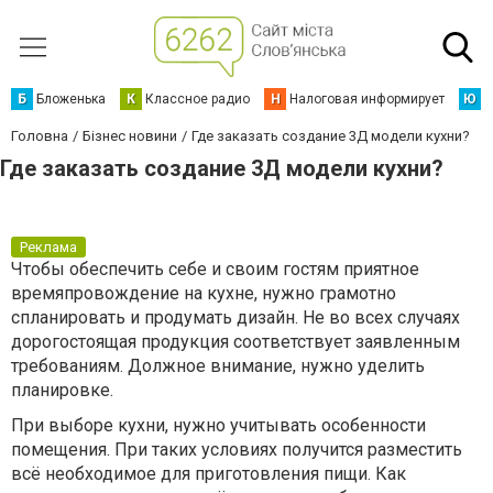
Б
Бложенька
К
Классное радио
Н
Налоговая информирует
Ю
Ю
Головна
Бізнес новини
Где заказать создание 3Д модели кухни?
Где заказать создание 3Д модели кухни?
Реклама
Чтобы обеспечить себе и своим гостям приятное
времяпровождение на кухне, нужно грамотно
спланировать и продумать дизайн. Не во всех случаях
дорогостоящая продукция соответствует заявленным
требованиям. Должное внимание, нужно уделить
планировке.
При выборе кухни, нужно учитывать особенности
помещения. При таких условиях получится разместить
всё необходимое для приготовления пищи. Как