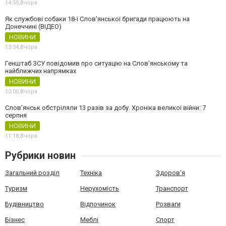
14:55,
Вчора
Як службові собаки 18-ї Слов'янської бригади працюють на
Донеччині (ВІДЕО)
НОВИНИ
13:34,
Вчора
Генштаб ЗСУ повідомив про ситуацію на Слов’янському та
найближчих напрямках
НОВИНИ
12:00,
Вчора
Слов’янськ обстріляли 13 разів за добу. Хроніка великої війни: 7
серпня
НОВИНИ
11:18,
Вчора
Рубрики новин
Загальний розділ
Техніка
Здоров'я
Туризм
Нерухомість
Транспорт
Будівництво
Відпочинок
Розваги
Бізнес
Меблі
Спорт