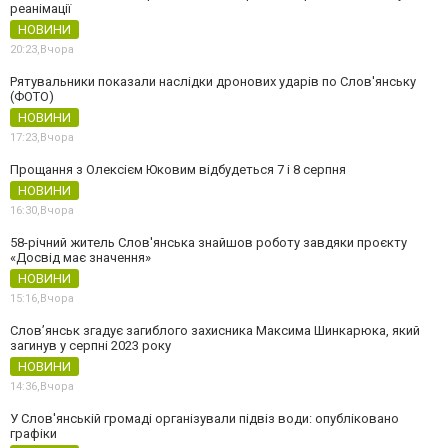
реанімації
НОВИНИ
20:23,
Вчора
Рятувальники показали наслідки дронових ударів по Слов'янську
(ФОТО)
НОВИНИ
17:23,
Вчора
Прощання з Олексієм Юковим відбудеться 7 і 8 серпня
НОВИНИ
16:30,
Вчора
58-річний житель Слов'янська знайшов роботу завдяки проєкту
«Досвід має значення»
НОВИНИ
15:16,
Вчора
Слов’янськ згадує загиблого захисника Максима Шинкарюка, який
загинув у серпні 2023 року
НОВИНИ
14:36,
Вчора
У Слов'янській громаді організували підвіз води: опубліковано
графіки