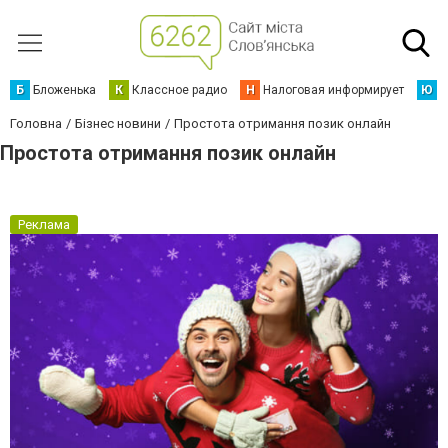
Б
Бложенька
К
Классное радио
Н
Налоговая информирует
Ю
Ю
Головна
Бізнес новини
Простота отримання позик онлайн
Простота отримання позик онлайн
Реклама