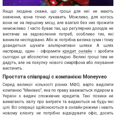
Якщо людина скаже, що гроші для неї не мають
значення, вона точно лукавить. Можливо, для когось
вони не на першому місці, але взагалі без них прожити
неможливо. І часто буває так, що регулярних доходів не
вистачає на задоволення потреб, особливо тих, які
виникли несподівано. Або ж потрібна велика сума і тому
доведеться шукати альтернативні шляхи. А шлях
насправді, один - оформити
кредит онлайн
і зробити
сьогодні це абсолютно нескладно. Великі гроші там не
дадуть, але на покупку нового смартфона або лікування
вистачить.
Простота співпраці с компанією Moneyveo
Серед великої кількості різних МФО, варто виділити
компанію "Манівео", яка по праву вважається лідером в
Україні з видачі споживчих кредитів. Такі позики не
вимагають звіту про витрати та видаються на будь-які
цілі. Всі операції здійснюються в онлайн режимі і навіть
новому клієнту не потрібно відвідувати офіс, досить