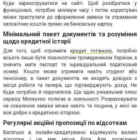
буде зареєструватися на сайті. Щоб розібратися у
функціоналі, потрібно мінімум часу і потім користувач
може приступати до оформлення заявки та отримання
заповітних коштів прямо на банківську картку.
Мінімальний пакет документів та розуміння
щодо кредитної історії
Для того, щоб отримати
кредит готівкою
, потрібно
всього лише бути повнолітнім громадянином України, а
значить мати паспорт та індивідуальний податковий
номер. Кошти може отримати навіть студент або
пенсіонер, в пакет документів не входять довідки з
місця роботи та папери, що підтверджують дохід. Не
буде потрібно й поручителів. Ще один унікальний плюс
сервісу Moneyveo полягає в лояльності. Розраховувати
на схвалення заявки може навіть та людина, у якої не
все добре з кредитною історією.
Регулярні акційні пропозиції по відсоткам
Багатьох в онлайн-кредитуванні відлякують великі
відсотки і це має місце бути. Але досвідчені