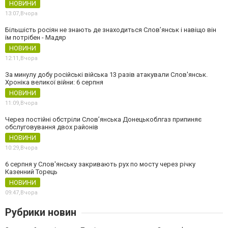
НОВИНИ
13:07,
Вчора
Більшість росіян не знають де знаходиться Слов’янськ і навіщо він
їм потрібен - Мадяр
НОВИНИ
12:11,
Вчора
За минулу добу російські війська 13 разів атакували Слов'янськ.
Хроніка великої війни: 6 серпня
НОВИНИ
11:09,
Вчора
Через постійні обстріли Слов’янська Донецькоблгаз припиняє
обслуговування двох районів
НОВИНИ
10:29,
Вчора
6 серпня у Слов'янську закривають рух по мосту через річку
Казенний Торець
НОВИНИ
09:47,
Вчора
Рубрики новин