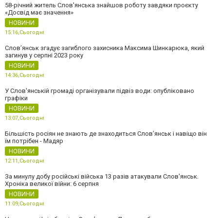
58-річний житель Слов'янська знайшов роботу завдяки проєкту
«Досвід має значення»
НОВИНИ
15:16,
Сьогодні
Слов’янськ згадує загиблого захисника Максима Шинкарюка, який
загинув у серпні 2023 року
НОВИНИ
14:36,
Сьогодні
У Слов'янській громаді організували підвіз води: опубліковано
графіки
НОВИНИ
13:07,
Сьогодні
Більшість росіян не знають де знаходиться Слов’янськ і навіщо він
їм потрібен - Мадяр
НОВИНИ
12:11,
Сьогодні
За минулу добу російські війська 13 разів атакували Слов'янськ.
Хроніка великої війни: 6 серпня
НОВИНИ
11:09,
Сьогодні