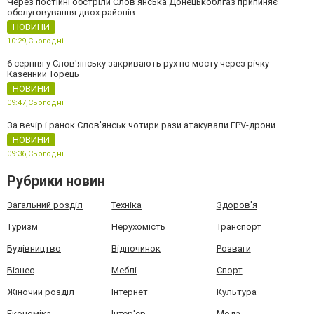
Через постійні обстріли Слов’янська Донецькоблгаз припиняє
обслуговування двох районів
НОВИНИ
10:29,
Сьогодні
6 серпня у Слов'янську закривають рух по мосту через річку
Казенний Торець
НОВИНИ
09:47,
Сьогодні
За вечір і ранок Слов'янськ чотири рази атакували FPV-дрони
НОВИНИ
09:36,
Сьогодні
Рубрики новин
Загальний розділ
Техніка
Здоров'я
Туризм
Нерухомість
Транспорт
Будівництво
Відпочинок
Розваги
Бізнес
Меблі
Спорт
Жіночий розділ
Інтернет
Культура
Економіка
Інтер'єр
Мода