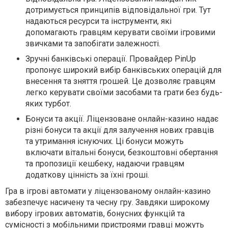
дотримується принципів відповідальної гри. Тут
надаються ресурси та інструменти, які
допомагають гравцям керувати своїми ігровими
звичками та запобігати залежності.
Зручні банківські операції. Провайдер PinUp
пропонує широкий вибір банківських операцій для
внесення та зняття грошей. Це дозволяє гравцям
легко керувати своїми засобами та грати без будь-
яких турбот.
Бонуси та акції. Ліцензоване онлайн-казино надає
різні бонуси та акції для залучення нових гравців
та утримання існуючих. Ці бонуси можуть
включати вітальні бонуси, безкоштовні обертання
та пропозиції кешбеку, надаючи гравцям
додаткову цінність за їхні гроші.
Гра в ігрові автомати у ліцензованому онлайн-казино
забезпечує насичену та чесну гру. Завдяки широкому
вибору ігрових автоматів, бонусних функцій та
сумісності з мобільними пристроями гравці можуть