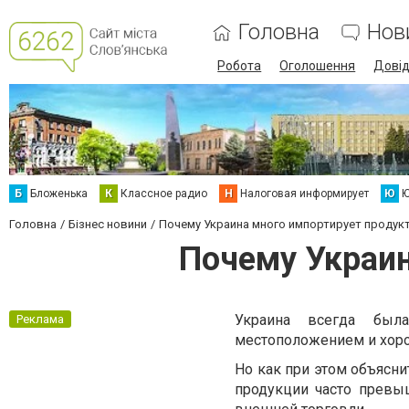
Головна
Нов
Робота
Оголошення
Дові
Б
Бложенька
К
Классное радио
Н
Налоговая информирует
Ю
Ю
Головна
Бізнес новини
Почему Украина много импортирует продук
Почему Украин
Украина всегда был
Реклама
местоположением и хоро
Но как при этом объясни
продукции часто превы