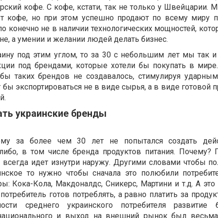
кий кофе. С кофе, кстати, так не только у Швейцарии. М
 кофе, но при этом успешно продают по всему миру 
о конечно не в наличии технологических мощностей, кот
не, а умении и желании людей делать бизнес.
аину под этим углом, то за 30 с небольшим лет мы так и
ции под брендами, которые хотели бы покупать в мире.
тобы таких брендов не создавалось, стимулируя ударны
 бы экспортироваться не в виде сырья, а в виде готовой 
й.
ать украинские бренды
ему за более чем 30 лет не попытался создать дейс
либо, в том числе бренда продуктов питания. Почему? 
 всегда идет изнутри наружу. Другими словами чтобы п
инское то нужно чтобы сначала это полюбили потребит
: Кока-Кола, Макдоналдс, Сникерс, Мартини и т.д. А это
потребитель готов потреблять, а равно платить за продук
ности среднего украинского потребителя развитие 
национального и выход на внешний рынок был весьма