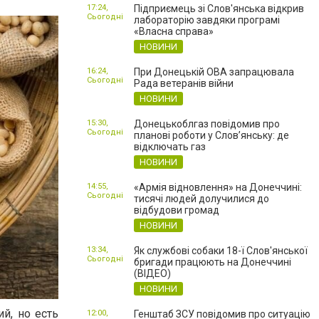
17:24,
Підприємець зі Слов'янська відкрив
Сьогодні
лабораторію завдяки програмі
«Власна справа»
НОВИНИ
16:24,
При Донецькій ОВА запрацювала
Сьогодні
Рада ветеранів війни
НОВИНИ
15:30,
Донецькоблгаз повідомив про
Сьогодні
планові роботи у Слов’янську: де
відключать газ
НОВИНИ
14:55,
«Армія відновлення» на Донеччині:
Сьогодні
тисячі людей долучилися до
відбудови громад
НОВИНИ
13:34,
Як службові собаки 18-ї Слов'янської
Сьогодні
бригади працюють на Донеччині
(ВІДЕО)
НОВИНИ
й, но есть
12:00,
Генштаб ЗСУ повідомив про ситуацію