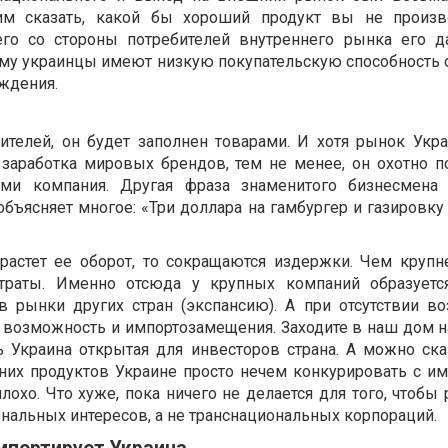
тим сказать, какой бы хороший продукт вы не произ
него со стороны потребителей внутреннего рынка его 
ему украинцы имеют низкую покупательскую способность о
ждения.
ителей, он будет заполнен товарами. И хотя рынок Укр
 заработка мировых брендов, тем не менее, он охотно п
ми компания. Другая фраза знаменитого бизнесмена 
бъясняет многое: «Три доллара на гамбургер и газировку
 растет ее оборот, то сокращаются издержки. Чем крупн
траты. Именно отсюда у крупных компаний образуетс
в рынки других стран (экспансию). А при отсутствии в
т возможность и импортозамещения. Заходите в наш дом 
 Украина открытая для инвесторов страна. А можно сказ
нних продуктов Украине просто нечем конкурировать с им
лохо. Что хуже, пока ничего не делается для того, чтобы
нальных интересов, а не транснациональных корпораций.