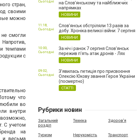
Сьогодні
на Слов’янському та найближчих
ного стран,
напрямках
под своими
НОВИНИ
орые можно
11:18,
Слов’янськ обстріляли 13 разів за
Сьогодні
добу. Хроніка великої війни: 7 серпня
 не смогли
НОВИНИ
 Напротив,
ми темпами
10:00,
За ніч і ранок 7 серпня Слов'янськ
Сьогодні
пережив п'ять атак дронів - Лях
продукции с
НОВИНИ
09:02,
З’явилась петиція про присвоєння
Сьогодні
Олексію Юкову звання Героя України
(посмертно)
СТАТТІ
твительно
Потому что
олюбили во
Рубрики новин
ели внутри
 возможно,
Загальний
Техніка
Здоров'я
т. С учетом
розділ
бренда на
Туризм
Нерухомість
Транспорт
 и весьма