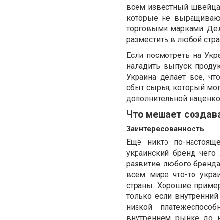
всем известный швейцарс
которые не выращивают
торговыми марками. Дел
разместить в любой стра
Если посмотреть на Укр
наладить выпуск продук
Украина делает все, ч
сбыт сырья, который мог
дополнительной наценко
Что мешает создав
Заинтересованность
Еще никто по-настоящ
украинский бренд чего 
развитие любого бренда
всем мире что-то укра
страны. Хорошие примеры
только если внутренний 
низкой платежеспособ
внутреннем рынке до 