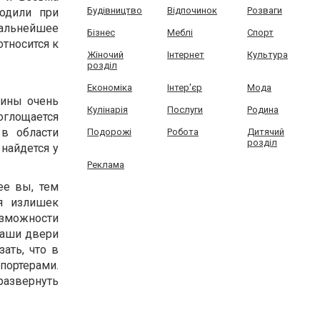
Будівництво
Відпочинок
Розваги
водили при
дальнейшее
Бізнес
Меблі
Спорт
тносится к
Жіночий
Інтернет
Культура
розділ
Економіка
Інтер'єр
Мода
аины очень
Кулінарія
Послуги
Родина
оглощается
в области
Подорожі
Робота
Дитячий
розділ
 найдется у
Реклама
ее вы, тем
я излишек
озможности
наши двери
ать, что в
портерами.
 развернуть