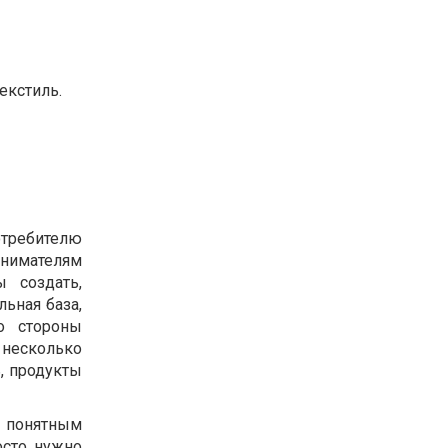
екстиль.
отребителю
нимателям
 создать,
льная база,
о стороны
 несколько
, продукты
, понятным
осто нужно