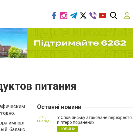
дуктов питания
Останні новини
фическим
годно.
17:40,
У Слов’янську атаковане перехрестя,
Сьогодні
тора импорт
п'ятеро поранених
вый баланс
НОВИНИ