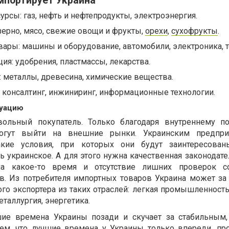
мпортирует Украина
урсы: газ, нефть и нефтепродукты, электроэнергия.
зерно, мясо, свежие овощи и фрукты,
орехи
,
сухофрукты
.
ры: машины и оборудование, автомобили, электроника, т
ия: удобрения, пластмассы, лекарства.
 металлы, древесина, химические вещества.
: консалтинг, инжиниринг, информационные технологии.
туацию
ольный покупатель. Только благодаря внутреннему п
огут выйти на внешние рынки. Украинским предпри
акие условия, при которых они будут заинтересованы
ь украинское. А для этого нужна качественная законодате
а какое-то время и отсутствие лишних проверок с
в. Из потребителя импортных товаров Украина может за
го экспортера из таких отраслей: легкая промышленность
еталлургия, энергетика.
чшие времена Украины позади и скучает за стабильным
м, что лучшие времена у Украины только впереди, пр