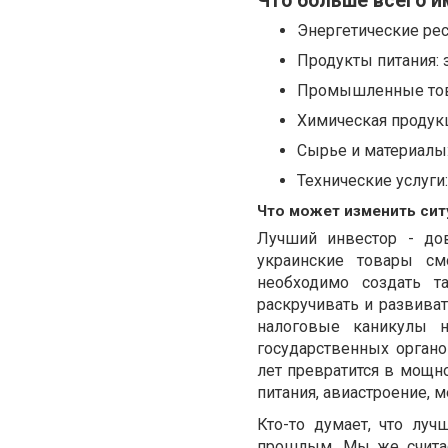
Что больше всего и
Энергетические рес
Продукты питания: 
Промышленные това
Химическая продукц
Сырье и материалы:
Технические услуги
Что может изменить си
Лучший инвестор - дов
украинские товары см
необходимо создать т
раскручивать и развиват
налоговые каникулы н
государственных органо
лет превратится в мощно
питания, авиастроение, м
Кто-то думает, что лу
прошлым. Мы же считае