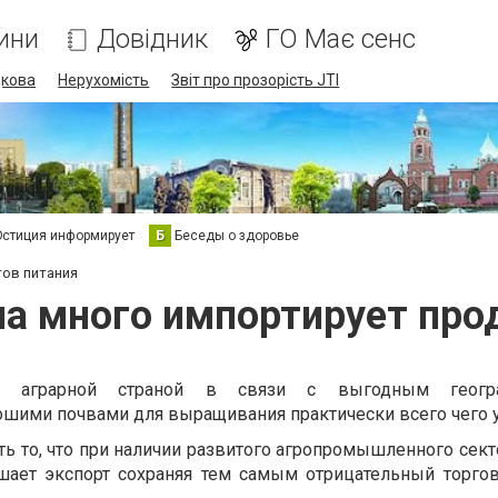
ини
Довідник
ГО Має сенс
дкова
Нерухомість
Звіт про прозорість JTI
стиция информирует
Б
Беседы о здоровье
тов питания
а много импортирует про
а аграрной страной в связи с выгодным геогра
шими почвами для выращивания практически всего чего у
ть то, что при наличии развитого агропромышленного сек
шает экспорт сохраняя тем самым отрицательный торго