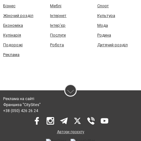
Бізнес
Меблі
Спорт
Жіночий розділ
Інтернет
Культура
Економіка
Інтер'єр
Мода
Кулінарія
Послуги
Родина
Подорожі
Робота
Дитячий розділ
Реклама
Реклама на сайті
Франшиза "CitySites"
+38 (050) 426 26 24
Автори проєкту