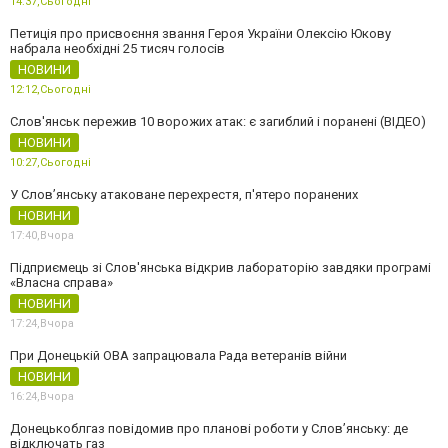
14:37,
Сьогодні
Петиція про присвоєння звання Героя України Олексію Юкову
набрала необхідні 25 тисяч голосів
НОВИНИ
12:12,
Сьогодні
Слов'янськ пережив 10 ворожих атак: є загиблий і поранені (ВІДЕО)
НОВИНИ
10:27,
Сьогодні
У Слов’янську атаковане перехрестя, п'ятеро поранених
НОВИНИ
17:40,
Вчора
Підприємець зі Слов'янська відкрив лабораторію завдяки програмі
«Власна справа»
НОВИНИ
17:24,
Вчора
При Донецькій ОВА запрацювала Рада ветеранів війни
НОВИНИ
16:24,
Вчора
Донецькоблгаз повідомив про планові роботи у Слов’янську: де
відключать газ