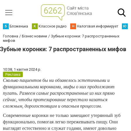
Б
Бложенька
К
Классное радио
Н
Налоговая информирует
Ю
Ю
Головна
Бізнес новини
Зубные коронки: 7 распространенных
мифов
Зубные коронки: 7 распространенных мифов
10:38,
1 квітня 2024 р.
Реклама
Сколько пациентов бы ни обзавелось эстетичными и
функциональными коронками, мифы о них продолжают
пугать. Развеем самые распространенные из них прямо
сейчас, чтобы протезирование перестало казаться
сложным, дорогостоящим и опасным процессом.
Современные коронки не только замещают утерянный зуб
функционально, помогая легко пережевывать пищу. Они
выглядят естественно и служат годами, имеют довольно