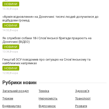
НОВИНИ
15:30,
Вчора
«Армія відновлення» на Донеччині: тисячі людей долучилися до
відбудови громад
НОВИНИ
14:55,
Вчора
Як службові собаки 18-ї Слов'янської бригади працюють на
Донеччині (ВІДЕО)
НОВИНИ
13:34,
Вчора
Генштаб ЗСУ повідомив про ситуацію на Слов’янському та
найближчих напрямках
НОВИНИ
12:00,
Вчора
Рубрики новин
Загальний розділ
Техніка
Здоров'я
Туризм
Нерухомість
Транспорт
Будівництво
Відпочинок
Розваги