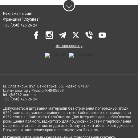
Реклама на сайті
Франшиза "CitySites"
+38 (050) 426 26 24
Автори проєкту
м. Слов’янськ, вул. Банківська, 56, індекс: 84107
Ідентифікатор у Реєстрі R40-05099
info@6262.com.ua
+38 (050) 426 26 24
Допускається цитування матеріалів без отримання попередньої згоди
6262.com.ua за умови розміщення в тексті обов'язкового посилання на
6262.com.ua - Сайт міста Слов'янська. Для інтернет-видань обов'язкове
розміщення прямого, відкритого для пошукових систем гіперпосилання
на цитовані статті не нижче другого абзацу в тексті або в якості джерела.
Порушення виняткових прав переслідується Законом.
Матеріали з плашками «Реклама» чи «Спонсорований контент»