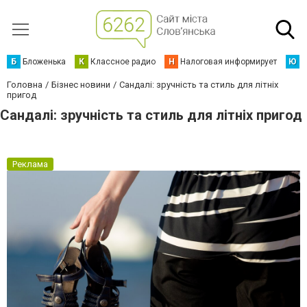
Б
Бложенька
К
Классное радио
Н
Налоговая информирует
Ю
Ю
Головна
Бізнес новини
Сандалі: зручність та стиль для літніх
пригод
Сандалі: зручність та стиль для літніх пригод
Реклама