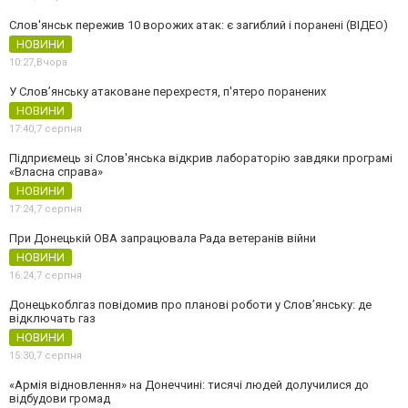
Слов'янськ пережив 10 ворожих атак: є загиблий і поранені (ВІДЕО)
НОВИНИ
10:27,
Вчора
У Слов’янську атаковане перехрестя, п'ятеро поранених
НОВИНИ
17:40,
7 серпня
Підприємець зі Слов'янська відкрив лабораторію завдяки програмі
«Власна справа»
НОВИНИ
17:24,
7 серпня
При Донецькій ОВА запрацювала Рада ветеранів війни
НОВИНИ
16:24,
7 серпня
Донецькоблгаз повідомив про планові роботи у Слов’янську: де
відключать газ
НОВИНИ
15:30,
7 серпня
«Армія відновлення» на Донеччині: тисячі людей долучилися до
відбудови громад