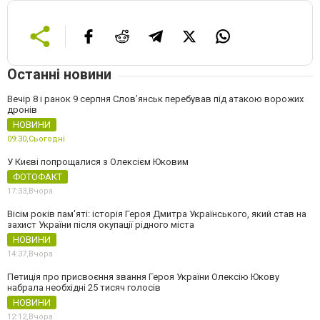
Останні новини
Вечір 8 і ранок 9 серпня Слов’янськ перебував під атакою ворожих
дронів
НОВИНИ
09:30,
Сьогодні
У Києві попрощалися з Олексієм Юковим
ФОТОФАКТ
17:33,
Вчора
Вісім років пам'яті: історія Героя Дмитра Українського, який став на
захист України після окупації рідного міста
НОВИНИ
14:37,
Вчора
Петиція про присвоєння звання Героя України Олексію Юкову
набрала необхідні 25 тисяч голосів
НОВИНИ
12:12,
Вчора