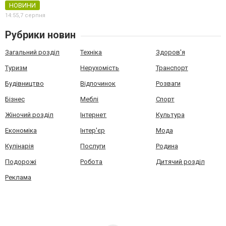
НОВИНИ
14:55,
7 серпня
Рубрики новин
Загальний розділ
Техніка
Здоров'я
Туризм
Нерухомість
Транспорт
Будівництво
Відпочинок
Розваги
Бізнес
Меблі
Спорт
Жіночий розділ
Інтернет
Культура
Економіка
Інтер'єр
Мода
Кулінарія
Послуги
Родина
Подорожі
Робота
Дитячий розділ
Реклама