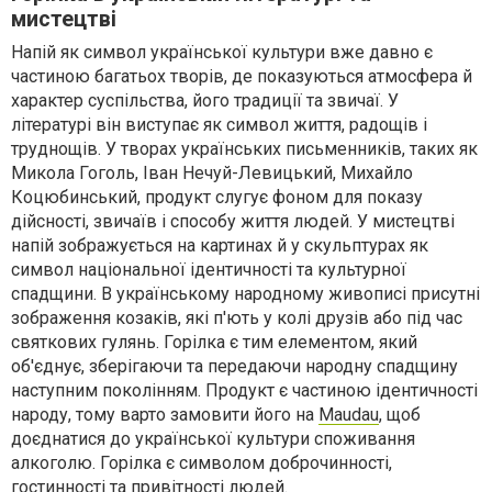
мистецтві
Напій як символ української культури вже давно є
частиною багатьох творів, де показуються атмосфера й
характер суспільства, його традиції та звичаї. У
літературі він виступає як символ життя, радощів і
труднощів. У творах українських письменників, таких як
Микола Гоголь, Іван Нечуй-Левицький, Михайло
Коцюбинський, продукт слугує фоном для показу
дійсності, звичаїв і способу життя людей. У мистецтві
напій зображується на картинах й у скульптурах як
символ національної ідентичності та культурної
спадщини. В українському народному живописі присутні
зображення козаків, які п'ють у колі друзів або під час
святкових гулянь. Горілка є тим елементом, який
об'єднує, зберігаючи та передаючи народну спадщину
наступним поколінням. Продукт є частиною ідентичності
народу, тому варто замовити його на
Maudau
, щоб
доєднатися до української культури споживання
алкоголю. Горілка є символом доброчинності,
гостинності та привітності людей.