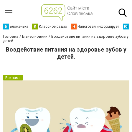
Б
Бложенька
К
Классное радио
Н
Налоговая информирует
Ю
Ю
Головна
Бізнес новини
Воздействие питания на здоровье зубов у
детей.
Воздействие питания на здоровье зубов у
детей.
Реклама