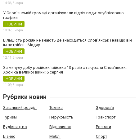
14:36,
Вчора
У Слов'янській громаді організували підвіз води: опубліковано
графіки
НОВИНИ
13:07,
Вчора
Більшість росіян не знають де знаходиться Слов’янськ і навіщо він
їм потрібен - Мадяр
НОВИНИ
12:11,
Вчора
За минулу добу російські війська 13 разів атакували Слов'янськ.
Хроніка великої війни: 6 серпня
НОВИНИ
11:09,
Вчора
Рубрики новин
Загальний розділ
Техніка
Здоров'я
Туризм
Нерухомість
Транспорт
Будівництво
Відпочинок
Розваги
Бізнес
Меблі
Спорт