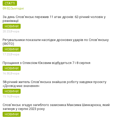
СТАТТІ
09:02,
Сьогодні
За день Слов'янськ пережив 11 атак дронів: 62-річний чоловік у
реанімації
НОВИНИ
20:23,
Вчора
Рятувальники показали наслідки дронових ударів по Слов'янську
(ФОТО)
НОВИНИ
17:23,
Вчора
Прощання з Олексієм Юковим відбудеться 7 і 8 серпня
НОВИНИ
16:30,
Вчора
58-річний житель Слов'янська знайшов роботу завдяки проєкту
«Досвід має значення»
НОВИНИ
15:16,
Вчора
Слов’янськ згадує загиблого захисника Максима Шинкарюка, який
загинув у серпні 2023 року
НОВИНИ