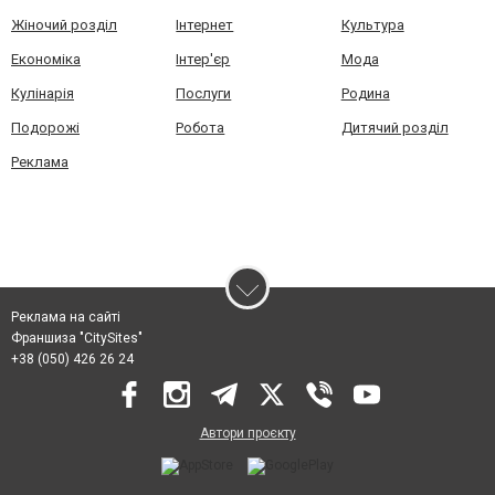
Жіночий розділ
Інтернет
Культура
Економіка
Інтер'єр
Мода
Кулінарія
Послуги
Родина
Подорожі
Робота
Дитячий розділ
Реклама
Реклама на сайті
Франшиза "CitySites"
+38 (050) 426 26 24
Автори проєкту