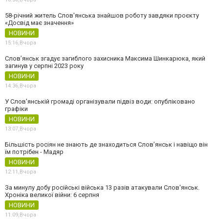
58-річний житель Слов'янська знайшов роботу завдяки проєкту
«Досвід має значення»
НОВИНИ
15:16,
Вчора
Слов’янськ згадує загиблого захисника Максима Шинкарюка, який
загинув у серпні 2023 року
НОВИНИ
14:36,
Вчора
У Слов'янській громаді організували підвіз води: опубліковано
графіки
НОВИНИ
13:07,
Вчора
Більшість росіян не знають де знаходиться Слов’янськ і навіщо він
їм потрібен - Мадяр
НОВИНИ
12:11,
Вчора
За минулу добу російські війська 13 разів атакували Слов'янськ.
Хроніка великої війни: 6 серпня
НОВИНИ
11:09,
Вчора