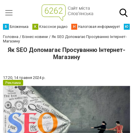
Б
Бложенька
К
Классное радио
Н
Налоговая информирует
Ю
Ю
Головна
Бізнес новини
Як SEO Допомагає Просуванню Інтернет-
Магазину
Як SEO Допомагає Просуванню Інтернет-
Магазину
17:20,
14 травня 2024 р.
Реклама