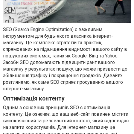
SEO (Search Engine Optimization) є важливим
інструментом для будь-якого власника інтернет-
магазину. Це комплекс стратегій та практик,
спрямованих на підвищення видимості вашого сайту в
пошукових системах, таких як Google, Bing та Yahoo.
Засоби SEO допомагають підвищити ранг вашого
магазину у результатах пошуку, що може призвести до
збільшення трафіку і покращення продажів. Давайте
розглянемо, як саме SEO сприяє просуванню вашого
інтернет-магазину.
Оптимізація контенту
Одним з основних принципів SEO є оптимізація
контенту. Це означає, що ваш веб-сайт повинен містити
високоякісний та релевантний контент, який відповідає
на запити користувачів. Для інтернет-магазину це
означає створення детальних описів продуктів, які