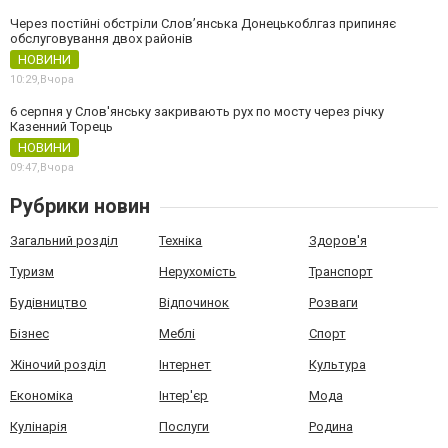
Через постійні обстріли Слов’янська Донецькоблгаз припиняє
обслуговування двох районів
НОВИНИ
10:29,
Вчора
6 серпня у Слов'янську закривають рух по мосту через річку
Казенний Торець
НОВИНИ
09:47,
Вчора
Рубрики новин
Загальний розділ
Техніка
Здоров'я
Туризм
Нерухомість
Транспорт
Будівництво
Відпочинок
Розваги
Бізнес
Меблі
Спорт
Жіночий розділ
Інтернет
Культура
Економіка
Інтер'єр
Мода
Кулінарія
Послуги
Родина