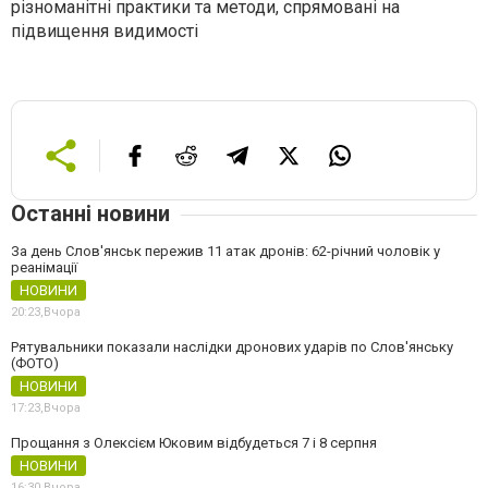
різноманітні практики та методи, спрямовані на
підвищення видимості
Останні новини
За день Слов'янськ пережив 11 атак дронів: 62-річний чоловік у
реанімації
НОВИНИ
20:23,
Вчора
Рятувальники показали наслідки дронових ударів по Слов'янську
(ФОТО)
НОВИНИ
17:23,
Вчора
Прощання з Олексієм Юковим відбудеться 7 і 8 серпня
НОВИНИ
16:30,
Вчора