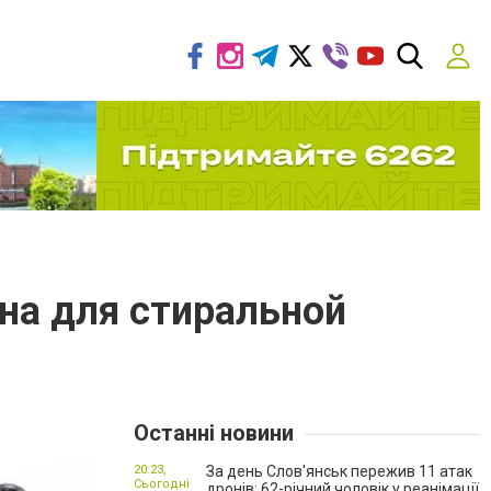
на для стиральной
Останні новини
20:23,
За день Слов'янськ пережив 11 атак
Сьогодні
дронів: 62-річний чоловік у реанімації