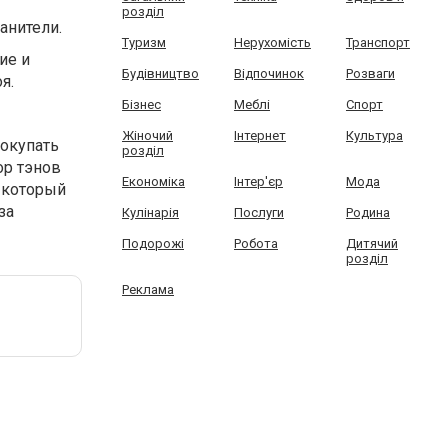
розділ
анители.
Туризм
Нерухомість
Транспорт
ие и
Будівництво
Відпочинок
Розваги
я.
Бізнес
Меблі
Спорт
Жіночий
Інтернет
Культура
покупать
розділ
ор тэнов
Економіка
Інтер'єр
Мода
, который
за
Кулінарія
Послуги
Родина
Подорожі
Робота
Дитячий
розділ
Реклама