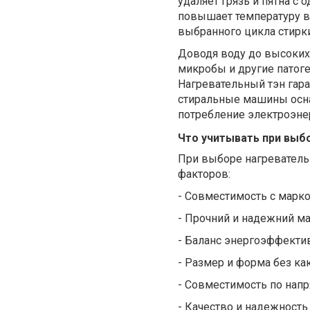
удаляет грязь и пятна с
повышает температуру в
выбранного цикла стирки
Доводя воду
до высоких
микробы и другие патог
Нагревательный
т
эн гар
стиральные машины осн
потребление электроэне
Что учитывать при выб
При выборе нагреватель
факторов:
-
Совместимость с марк
-
П
рочн
ий
и надежн
ий
ма
-
Б
аланс энергоэффекти
-
Размер и форма без ка
-
Совместимость по напр
-
Качество и надежность 