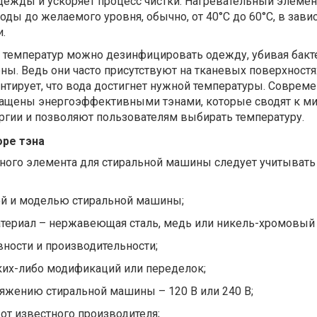
 одежды и ускоряет процесс чистки. Нагревательный элемен
оды до желаемого уровня, обычно
,
от 40°C до 60°C, в зави
.
 температур мож
но
дезинфицировать одежду, убивая бакт
ены
. Ведь они часто при
сутств
уют
на тканевых поверхностя
антирует, что вода достигнет нужной температуры.
С
овреме
ащены энергоэффективными тэнами, которые сводят к м
ргии
и
позволяют пользователям выбирать температур
у.
оре тэна
ного элемента для стиральной машины следует учитывать
ой и моделью стиральной машины
;
териал
–
нержавеющая сталь, медь или никель-хромовый
вност
и
и производительност
и
;
ких-либо модификаций или переделок;
яжению стиральной машины – 120 В или 240 В;
от известного производителя;