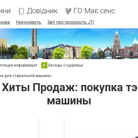
ини
Довідник
ГО Має сенс
дкова
Нерухомість
Звіт про прозорість JTI
стиция информирует
Б
Беседы о здоровье
эна для стиральной машины
 Хиты Продаж: покупка тэ
машины