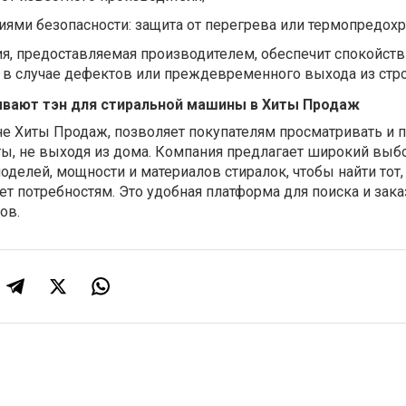
ями безопасности: защита от перегрева или термопредохр
ия, предоставляемая производителем, обеспечит спокойств
в случае дефектов или преждевременного выхода из стро
вают тэн для стиральной машины в Хиты Продаж
не Хиты Продаж, позволяет покупателям просматривать и 
ы, не выходя из дома. Компания предлагает широкий выб
оделей, мощности и материалов стиралок, чтобы найти тот
ет потребностям. Это удобная платформа для поиска и зака
ов.