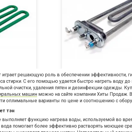
 играет решающую роль в обеспечении эффективности, г
са стирки
. С его помощью удается б
ы
стро
нагреть воду до
льной очистки, удаления пятен и дезинфекции одежды. Ку
тиральных машин
можно на сайте компании Хиты Продаж. 
айти оплимальные варианты по цене и соотношению с обор
ет тэн
е выполняет функци
ю
нагрев
а
воды, используемой во вре
я вода помогает более эффективно растворять моющее сре