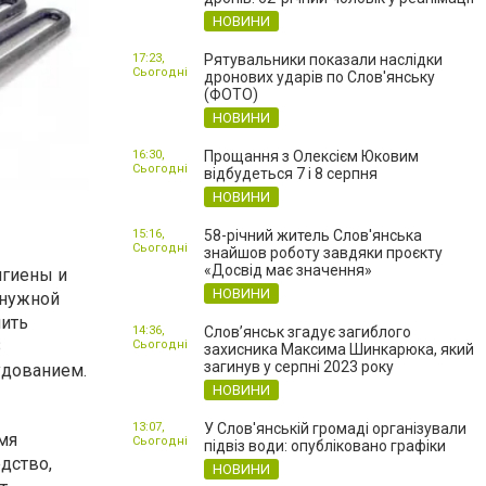
НОВИНИ
17:23,
Рятувальники показали наслідки
Сьогодні
дронових ударів по Слов'янську
(ФОТО)
НОВИНИ
16:30,
Прощання з Олексієм Юковим
Сьогодні
відбудеться 7 і 8 серпня
НОВИНИ
15:16,
58-річний житель Слов'янська
Сьогодні
знайшов роботу завдяки проєкту
«Досвід має значення»
игиены и
НОВИНИ
 нужной
пить
14:36,
Слов’янськ згадує загиблого
В
Сьогодні
захисника Максима Шинкарюка, який
загинув у серпні 2023 року
удованием.
НОВИНИ
13:07,
У Слов'янській громаді організували
мя
Сьогодні
підвіз води: опубліковано графіки
дство,
НОВИНИ