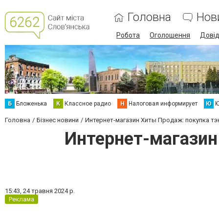
Головна
Нов
Робота
Оголошення
Дові
Б
Бложенька
К
Классное радио
Н
Налоговая информирует
Ю
Ю
Головна
Бізнес новини
Интернет-магазин Хиты Продаж: покупка т
Интернет-магазин
15:43,
24 травня 2024 р.
Реклама