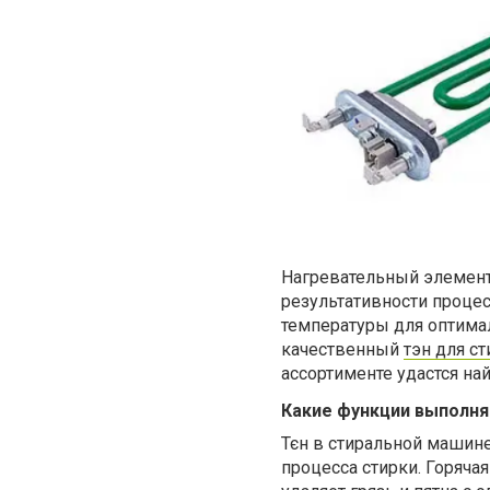
Н
агревательный элемент
результативности процес
температуры для оптима
качественный
тэн для с
ассортименте удастся н
Какие функции выполня
Тєн
в стиральной машин
процесса
стирки. Горяча