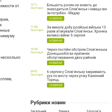
т
12:11,
Більшість росіян не знають де
симости от
Сьогодні
знаходиться Слов’янськ і навіщо він
їм потрібен - Мадяр
НОВИНИ
ерии,
х.
11:09,
За минулу добу російські війська 13
нные
Сьогодні
разів атакували Слов'янськ. Хроніка
великої війни: 6 серпня
инимуму
НОВИНИ
10:29,
Через постійні обстріли Слов’янська
Сьогодні
Донецькоблгаз припиняє
 несколько
обслуговування двох районів
НОВИНИ
09:47,
6 серпня у Слов'янську закривають
Сьогодні
рух по мосту через річку Казенний
 сплав
;
Торець
НОВИНИ
Рубрики новин
Загальний
Техніка
Здоров'я