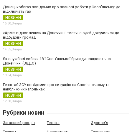
Донецькоблгаз повідомив про планові роботи у Слов’янську: де
відключать газ
НОВИНИ
15:30,
Вчора
«Армія відновлення» на Донеччині: тисячі людей долучилися до
відбудови громад
НОВИНИ
14:55,
Вчора
Як службові собаки 18-ї Слов'янської бригади працюють на
Донеччині (ВІДЕО)
НОВИНИ
13:34,
Вчора
Генштаб ЗСУ повідомив про ситуацію на Слов’янському та
найближчих напрямках
НОВИНИ
12:00,
Вчора
Рубрики новин
Загальний розділ
Техніка
Здоров'я
Туризм
Нерухомість
Транспорт