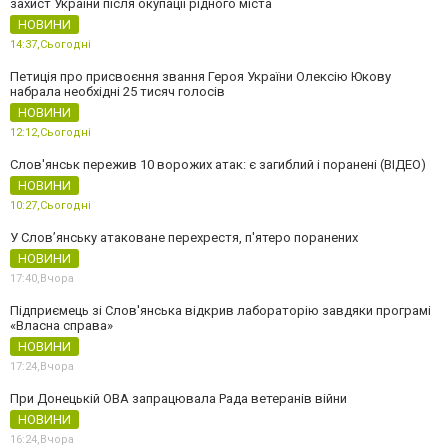
захист України після окупації рідного міста
НОВИНИ
14:37,
Сьогодні
Петиція про присвоєння звання Героя України Олексію Юкову
набрала необхідні 25 тисяч голосів
НОВИНИ
12:12,
Сьогодні
Слов'янськ пережив 10 ворожих атак: є загиблий і поранені (ВІДЕО)
НОВИНИ
10:27,
Сьогодні
У Слов’янську атаковане перехрестя, п'ятеро поранених
НОВИНИ
17:40,
Вчора
Підприємець зі Слов'янська відкрив лабораторію завдяки програмі
«Власна справа»
НОВИНИ
17:24,
Вчора
При Донецькій ОВА запрацювала Рада ветеранів війни
НОВИНИ
16:24,
Вчора