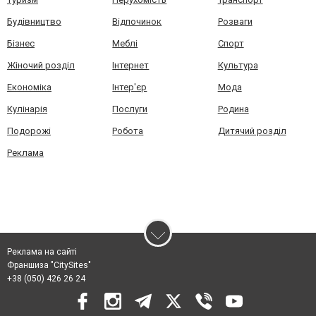
Будівництво
Відпочинок
Розваги
Бізнес
Меблі
Спорт
Жіночий розділ
Інтернет
Культура
Економіка
Інтер'єр
Мода
Кулінарія
Послуги
Родина
Подорожі
Робота
Дитячий розділ
Реклама
Реклама на сайті
Франшиза "CitySites"
+38 (050) 426 26 24