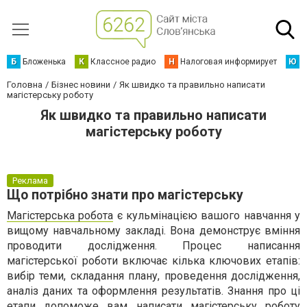
Б
Бложенька
К
Классное радио
Н
Налоговая информирует
Ю
Ю
Головна
Бізнес новини
Як швидко та правильно написати
магістерську роботу
Як швидко та правильно написати
магістерську роботу
Реклама
Що потрібно знати про магістерську
Магістерська робота
є кульмінацією вашого навчання у
вищому навчальному закладі. Вона демонструє вміння
проводити дослідження. Процес написання
магістерської роботи включає кілька ключових етапів:
вибір теми, складання плану, проведення дослідження,
аналіз даних та оформлення результатів. Знання про ці
етапи допоможе вам написати магістерську роботу