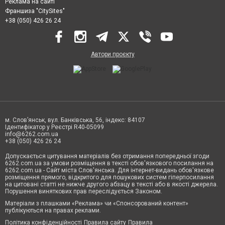
Реклама на сайті
Франшиза "CitySites"
+38 (050) 426 26 24
Автори проєкту
м. Слов’янськ, вул. Банківська, 56, індекс: 84107
Ідентифікатор у Реєстрі R40-05099
info@6262.com.ua
+38 (050) 426 26 24
Допускається цитування матеріалів без отримання попередньої згоди
6262.com.ua за умови розміщення в тексті обов'язкового посилання на
6262.com.ua - Сайт міста Слов'янська. Для інтернет-видань обов'язкове
розміщення прямого, відкритого для пошукових систем гіперпосилання
на цитовані статті не нижче другого абзацу в тексті або в якості джерела.
Порушення виняткових прав переслідується Законом.
Матеріали з плашками «Реклама» чи «Спонсорований контент»
публікуються на правах реклами.
Політика конфіденційності
Правила сайту
Правила