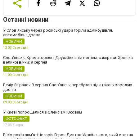
Останні новини
У Слов'янську через російські удари горіли адмінбудівля,
автомобіль і дрова
НОВИНИ
13:03,
Сьогодні
Слов’янськ, Краматорськ і Дружківка під вогнем, є жертви. Хроніка
великої війни: 9 серпня
НОВИНИ
11:00,
Сьогодні
Вечір 8 і ранок 9 серпня Слов’янськ перебував під атакою ворожих
дронів
НОВИНИ
09:30,
Сьогодні
У Києві попрощалися з Олексієм Юковим
ФОТОФАКТ
17:33,
Вчора
Вісім років пам'яті: історія Героя Дмитра Українського, який став на