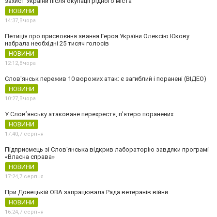
захист України після окупації рідного міста
НОВИНИ
14:37,
Вчора
Петиція про присвоєння звання Героя України Олексію Юкову
набрала необхідні 25 тисяч голосів
НОВИНИ
12:12,
Вчора
Слов'янськ пережив 10 ворожих атак: є загиблий і поранені (ВІДЕО)
НОВИНИ
10:27,
Вчора
У Слов’янську атаковане перехрестя, п'ятеро поранених
НОВИНИ
17:40,
7 серпня
Підприємець зі Слов'янська відкрив лабораторію завдяки програмі
«Власна справа»
НОВИНИ
17:24,
7 серпня
При Донецькій ОВА запрацювала Рада ветеранів війни
НОВИНИ
16:24,
7 серпня