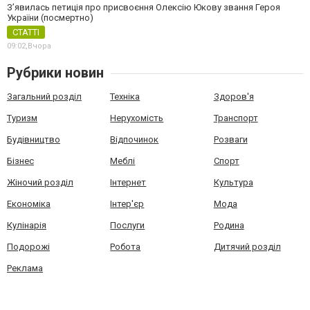
З’явилась петиція про присвоєння Олексію Юкову звання Героя
України (посмертно)
СТАТТІ
09:02,
Вчора
Рубрики новин
Загальний розділ
Техніка
Здоров'я
Туризм
Нерухомість
Транспорт
Будівництво
Відпочинок
Розваги
Бізнес
Меблі
Спорт
Жіночий розділ
Інтернет
Культура
Економіка
Інтер'єр
Мода
Кулінарія
Послуги
Родина
Подорожі
Робота
Дитячий розділ
Реклама