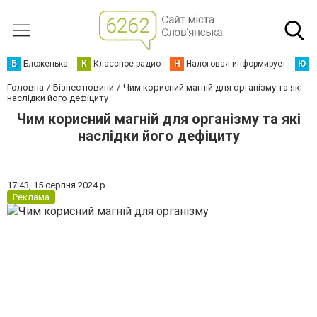
Б
Бложенька
К
Классное радио
Н
Налоговая информирует
Ю
Ю
Головна
Бізнес новини
Чим корисний магній для організму та які
наслідки його дефіциту
Чим корисний магній для організму та які
наслідки його дефіциту
17:43,
15 серпня 2024 р.
Реклама