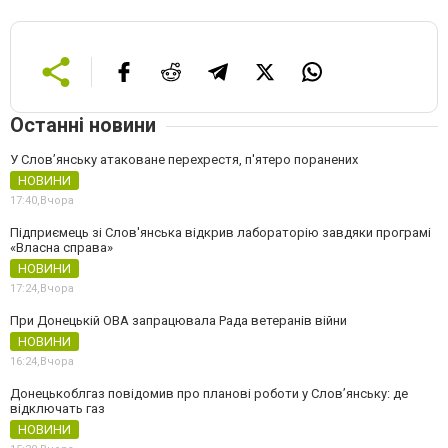
Останні новини
У Слов’янську атаковане перехрестя, п'ятеро поранених
НОВИНИ
17:40,
Вчора
Підприємець зі Слов'янська відкрив лабораторію завдяки програмі
«Власна справа»
НОВИНИ
17:24,
Вчора
При Донецькій ОВА запрацювала Рада ветеранів війни
НОВИНИ
16:24,
Вчора
Донецькоблгаз повідомив про планові роботи у Слов’янську: де
відключать газ
НОВИНИ