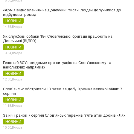
15:30,
Вчора
«Армія відновлення» на Донеччині: тисячі людей долучилися до
відбудови громад
НОВИНИ
14:55,
Вчора
Як службові собаки 18-ї Слов'янської бригади працюють на
Донеччині (ВІДЕО)
НОВИНИ
13:34,
Вчора
Генштаб ЗСУ повідомив про ситуацію на Слов’янському та
найближчих напрямках
НОВИНИ
12:00,
Вчора
Слов’янськ обстріляли 13 разів за добу. Хроніка великої війни: 7
серпня
НОВИНИ
11:18,
Вчора
За ніч і ранок 7 серпня Слов'янськ пережив п'ять атак дронів - Лях
НОВИНИ
10:00,
Вчора