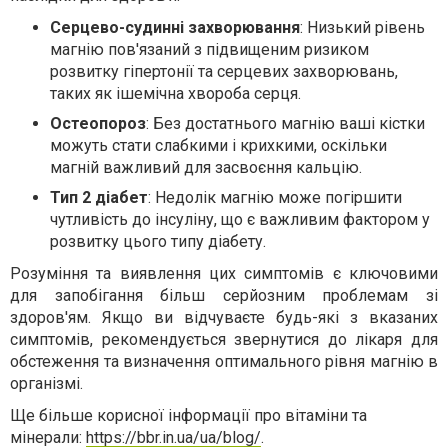
Серцево-судинні захворювання
: Низький рівень
магнію пов'язаний з підвищеним ризиком
розвитку гіпертонії та серцевих захворювань,
таких як ішемічна хвороба серця.
Остеопороз
: Без достатнього магнію ваші кістки
можуть стати слабкими і крихкими, оскільки
магній важливий для засвоєння кальцію.
Тип 2 діабет
: Недолік магнію може погіршити
чутливість до інсуліну, що є важливим фактором у
розвитку цього типу діабету.
Розуміння та виявлення цих симптомів є ключовими
для запобігання більш серйозним проблемам зі
здоров'ям. Якщо ви відчуваєте будь-які з вказаних
симптомів, рекомендується звернутися до лікаря для
обстеження та визначення оптимального рівня магнію в
організмі.
Ще більше корисної інформації про вітаміни та
мінерали:
https://bbr.in.ua/ua/blog/
.