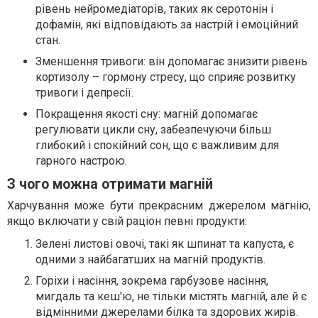
рівень нейромедіаторів, таких як серотонін і
дофамін, які відповідають за настрій і емоційний
стан.
Зменшення тривоги: він допомагає знизити рівень
кортизолу – гормону стресу, що сприяє розвитку
тривоги і депресії.
Покращення якості сну: магній допомагає
регулювати цикли сну, забезпечуючи більш
глибокий і спокійний сон, що є важливим для
гарного настрою.
З чого можна отримати магній
Харчування може бути прекрасним джерелом магнію,
якщо включати у свій раціон певні продукти:
Зелені листові овочі, такі як шпинат та капуста, є
одними з найбагатших на магній продуктів.
Горіхи і насіння, зокрема гарбузове насіння,
мигдаль та кеш'ю, не тільки містять магній, але й є
відмінними джерелами білка та здорових жирів.