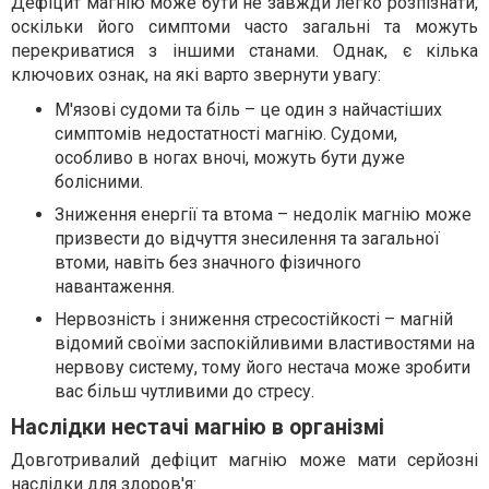
Дефіцит магнію може бути не завжди легко розпізнати,
оскільки його симптоми часто загальні та можуть
перекриватися з іншими станами. Однак, є кілька
ключових ознак, на які варто звернути увагу:
М'язові судоми та біль – це один з найчастіших
симптомів недостатності магнію. Судоми,
особливо в ногах вночі, можуть бути дуже
болісними.
Зниження енергії та втома – недолік магнію може
призвести до відчуття знесилення та загальної
втоми, навіть без значного фізичного
навантаження.
Нервозність і зниження стресостійкості – магній
відомий своїми заспокійливими властивостями на
нервову систему, тому його нестача може зробити
вас більш чутливими до стресу.
Наслідки нестачі магнію в організмі
Довготривалий дефіцит магнію може мати серйозні
наслідки для здоров'я: