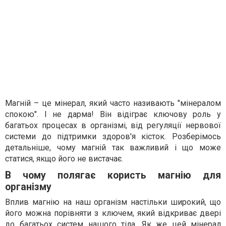
Магній – це мінерал, який часто називають "мінералом
спокою". І не дарма! Він відіграє ключову роль у
багатьох процесах в організмі, від регуляції нервової
системи до підтримки здоров'я кісток. Розберімось
детальніше, чому магній так важливий і що може
статися, якщо його не вистачає.
В чому полягає користь магнію для
організму
Вплив магнію на наш організм настільки широкий, що
його можна порівняти з ключем, який відкриває двері
до багатьох систем нашого тіла. Як же цей мінерал