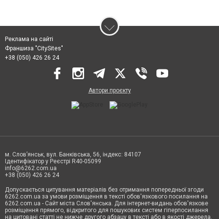
Реклама на сайті
Франшиза "CitySites"
+38 (050) 426 26 24
Автори проєкту
м. Слов’янськ, вул. Банківська, 56, індекс: 84107
Ідентифікатор у Реєстрі R40-05099
info@6262.com.ua
+38 (050) 426 26 24
Допускається цитування матеріалів без отримання попередньої згоди
6262.com.ua за умови розміщення в тексті обов'язкового посилання на
6262.com.ua - Сайт міста Слов'янська. Для інтернет-видань обов'язкове
розміщення прямого, відкритого для пошукових систем гіперпосилання
на цитовані статті не нижче другого абзацу в тексті або в якості джерела.