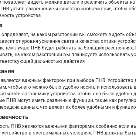
о позволяет видеть мелкие детали и различать объекты н
ПНВ учтите разрешение и качество изображения, чтобы об
ость устройства.
я
 определяет, на каком расстоянии вы сможете видеть объ
ависит от уровня усиления света и качества оптики устройс
, тем лучше ПНВ будет работать на больших расстояниях.
ать, на каком расстоянии вы планируете использовать ус
ответствующей дальностью действия.
вания
 является важным фактором при выборе ПНВ. Устройство
ым, чтобы его можно было удобно носить и использовать 
читывать эргономику устройства, чтобы оно было удобно 
ые ПНВ могут иметь различные функции, такие как регули
 передача данных, что делает их более удобными и функци
овечность
ость ПНВ являются важными факторами, особенно если в
ь устройство в экстремальных условиях. ПНВ должны быт