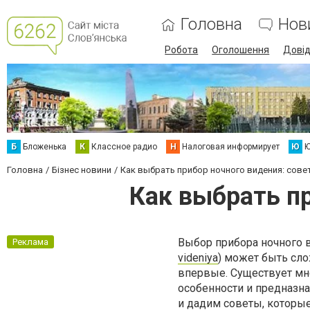
Головна
Нов
Робота
Оголошення
Дові
Б
Бложенька
К
Классное радио
Н
Налоговая информирует
Ю
Ю
Головна
Бізнес новини
Как выбрать прибор ночного видения: сове
Как выбрать п
Выбор прибора ночного 
Реклама
videniya
) может быть сло
впервые. Существует мн
особенности и предназн
и дадим советы, которы