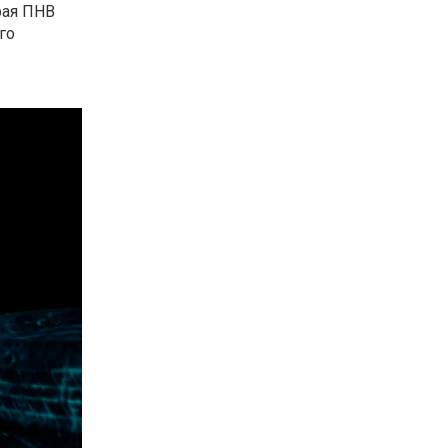
рая ПНВ
го