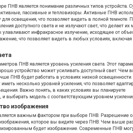
е ПНВ является понимание различных типов устройств. С
 активные, пассивные и тепловизоры. Активные ПНВ испол
для освещения, что позволяет видеть в полной темноте. 
ления доступного света и не излучают свет, что делает их
 улавливают инфракрасное излучение, исходящее от объек
ажение, что позволяет видеть в любых условиях, включая
.
вета
метров ПНВ является уровень усиления света. Этот парам
хорошо устройство может усиливать доступный свет. Чем 
учше ПНВ будет работать в условиях низкой освещенности.
иметь несколько уровней усиления, что позволяет адапти
щения. Важно понять, в каких условиях вы планируете
о, и выбирать модель с соответствующим уровнем усилени
ство изображения
вляется важным фактором при выборе ПНВ. Разрешение 
 изображения, которое вы видите через ПНВ. Чем выше ра
ализированным будет изображение. Современные ПНВ мог