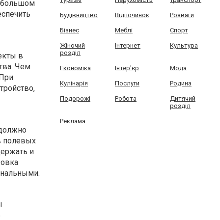
а большом
еспечить
Будівництво
Відпочинок
Розваги
Бізнес
Меблі
Спорт
Жіночий
Інтернет
Культура
розділ
екты в
тва. Чем
Економіка
Інтер'єр
Мода
 При
Кулінарія
Послуги
Родина
тройство,
Подорожі
Робота
Дитячий
розділ
Реклама
 должно
в полевых
держать и
ровка
ональными.
ы
ь