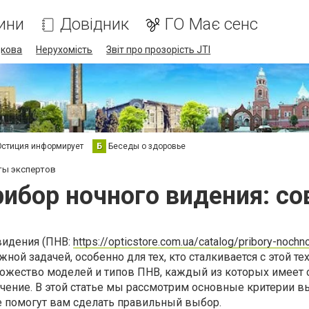
ини
Довідник
ГО Має сенс
дкова
Нерухомість
Звіт про прозорість JTI
стиция информирует
Б
Беседы о здоровье
ты экспертов
рибор ночного видения: со
видения (ПНВ:
https://opticstore.com.ua/catalog/pribory-nochn
жной задачей, особенно для тех, кто сталкивается с этой т
ожество моделей и типов ПНВ, каждый из которых имеет 
ачение. В этой статье мы рассмотрим основные критерии 
е помогут вам сделать правильный выбор.