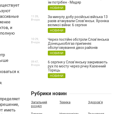
їм потрібен - Мадяр
уществует
НОВИНИ
ьзуют
Пассивные
11:09,
За минулу добу російські війська 13
Вчора
разів атакували Слов'янськ. Хроніка
 менее
великої війни: 6 серпня
тов, и
НОВИНИ
 полную
10:29,
Через постійні обстріли Слов’янська
Вчора
Донецькоблгаз припиняє
обслуговування двох районів
НОВИНИ
етр
выше
09:47,
6 серпня у Слов'янську закривають
Вчора
рух по мосту через річку Казенний
Торець
роваться к
НОВИНИ
я.
Рубрики новин
определяет
Загальний
Техніка
Здоров'я
зрешение,
розділ
ут иметь
Туризм
Нерухомість
Транспорт