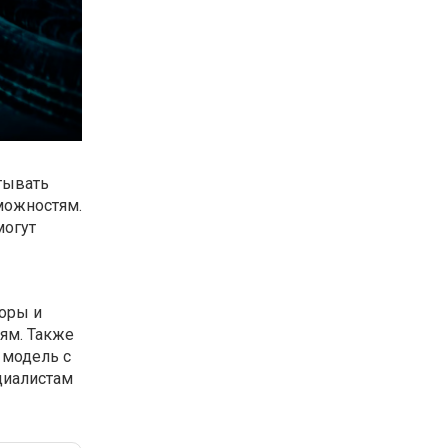
тывать
можностям.
могут
оры и
ям. Также
 модель с
циалистам