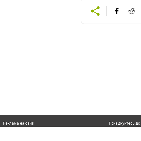
Приєднуйтесь до 
Реклама на сайті
Франшиза "CitySites"
+38 (050) 426 26 24
Автори проєкту