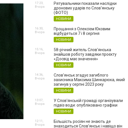
17:23,
Рятувальники показали наслідки
Вчора
дронових ударів по Слов'янську
(ФОТО)
НОВИНИ
16:30,
Прощання з Олексієм Юковим
Вчора
відбудеться 7 і 8 серпня
НОВИНИ
15:16,
58-річний житель Слов'янська
Вчора
знайшов роботу завдяки проєкту
«Досвід має значення»
НОВИНИ
14:36,
Слов’янськ згадує загиблого
Вчора
захисника Максима Шинкарюка, який
загинув у серпні 2023 року
НОВИНИ
13:07,
У Слов'янській громаді організували
Вчора
підвіз води: опубліковано графіки
НОВИНИ
12:11,
Більшість росіян не знають де
Вчора
знаходиться Слов’янськ і навіщо він