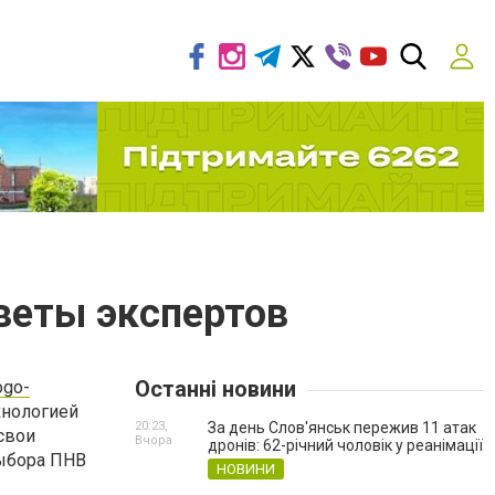
веты экспертов
Останні новини
ogo-
ехнологией
20:23,
За день Слов'янськ пережив 11 атак
свои
Вчора
дронів: 62-річний чоловік у реанімації
выбора ПНВ
НОВИНИ