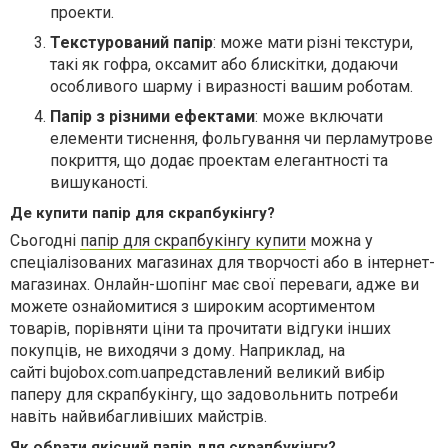
проекти.
Текстурований папір
: може мати різні текстури,
такі як гофра, оксамит або блискітки, додаючи
особливого шарму і виразності вашим роботам.
Папір з різними ефектами
: може включати
елементи тиснення, фольгування чи перламутрове
покриття, що додає проектам елегантності та
вишуканості.
Де купити папір для скрапбукінгу?
Сьогодні
папір для скрапбукінгу купити
можна у
спеціалізованих магазинах для творчості або в інтернет-
магазинах. Онлайн-шопінг має свої переваги, адже ви
можете ознайомитися з широким асортиментом
товарів, порівняти ціни та прочитати відгуки інших
покупців, не виходячи з дому. Наприклад, на
сайті bujobox.com.uaпредставлений великий вибір
паперу для скрапбукінгу, що задовольнить потреби
навіть найвибагливіших майстрів.
Як обрати якісний папір для скрапбукінгу?