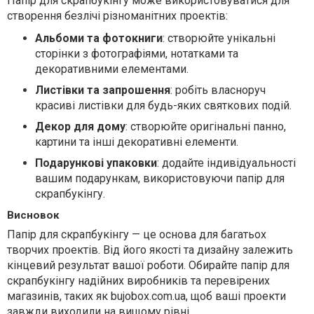
Папір для скрапбукінгу може використовуватися для
створення безлічі різноманітних проектів:
Альбоми та фотокниги
: створюйте унікальні
сторінки з фотографіями, нотатками та
декоративними елементами.
Листівки та запрошення
: робіть власноруч
красиві листівки для будь-яких святкових подій.
Декор для дому
: створюйте оригінальні панно,
картини та інші декоративні елементи.
Подарункові упаковки
: додайте індивідуальності
вашим подарункам, використовуючи папір для
скрапбукінгу.
Висновок
Папір для скрапбукінгу — це основа для багатьох
творчих проектів. Від його якості та дизайну залежить
кінцевий результат вашої роботи. Обирайте папір для
скрапбукінгу надійних виробників та перевірених
магазинів, таких як bujobox.com.ua, щоб ваші проекти
завжди виходили на вищому рівні.