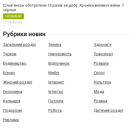
Слов’янськ обстріляли 13 разів за добу. Хроніка великої війни: 7
серпня
НОВИНИ
11:18,
Вчора
Рубрики новин
Загальний розділ
Техніка
Здоров'я
Туризм
Нерухомість
Транспорт
Будівництво
Відпочинок
Розваги
Бізнес
Меблі
Спорт
Жіночий розділ
Інтернет
Культура
Економіка
Інтер'єр
Мода
Кулінарія
Послуги
Родина
Подорожі
Робота
Дитячий розділ
Реклама