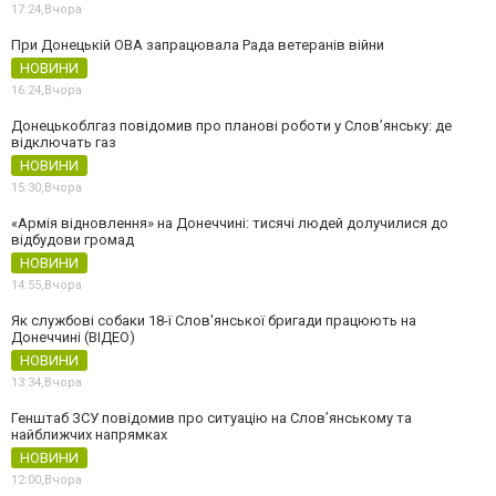
17:24,
Вчора
При Донецькій ОВА запрацювала Рада ветеранів війни
НОВИНИ
16:24,
Вчора
Донецькоблгаз повідомив про планові роботи у Слов’янську: де
відключать газ
НОВИНИ
15:30,
Вчора
«Армія відновлення» на Донеччині: тисячі людей долучилися до
відбудови громад
НОВИНИ
14:55,
Вчора
Як службові собаки 18-ї Слов'янської бригади працюють на
Донеччині (ВІДЕО)
НОВИНИ
13:34,
Вчора
Генштаб ЗСУ повідомив про ситуацію на Слов’янському та
найближчих напрямках
НОВИНИ
12:00,
Вчора