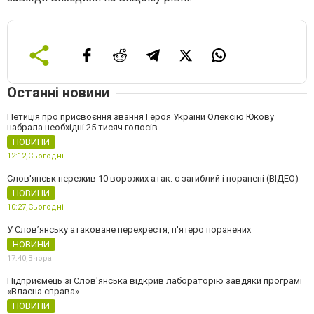
Останні новини
Петиція про присвоєння звання Героя України Олексію Юкову
набрала необхідні 25 тисяч голосів
НОВИНИ
12:12,
Сьогодні
Слов'янськ пережив 10 ворожих атак: є загиблий і поранені (ВІДЕО)
НОВИНИ
10:27,
Сьогодні
У Слов’янську атаковане перехрестя, п'ятеро поранених
НОВИНИ
17:40,
Вчора
Підприємець зі Слов'янська відкрив лабораторію завдяки програмі
«Власна справа»
НОВИНИ