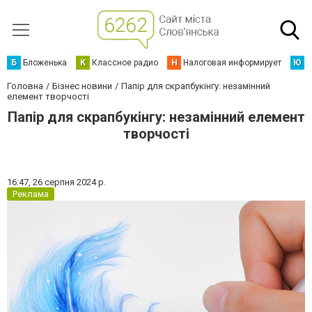
Б
Бложенька
К
Классное радио
Н
Налоговая информирует
Ю
Ю
Головна
Бізнес новини
Папір для скрапбукінгу: незамінний
елемент творчості
Папір для скрапбукінгу: незамінний елемент
творчості
16:47,
26 серпня 2024 р.
Реклама