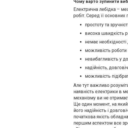
Чому варто зупинити виб
Електрична лебідка – ме
робіт. Серед її основних
простоту та зручніст
висока швидкість р
немає необхідності 
можливість роботи 
невибагливість у до
надійність, довговіч
можливість підібра
Але тут важливо розуміт
наявність електрики в м
механізму ви не отримає
Ще один момент, на який 
його надійність і довгов
початкова якість обладн
першим аспектом все зро