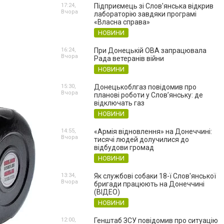
17:24,
Підприємець зі Слов'янська відкрив
Вчора
лабораторію завдяки програмі
«Власна справа»
НОВИНИ
16:24,
При Донецькій ОВА запрацювала
Вчора
Рада ветеранів війни
НОВИНИ
15:30,
Донецькоблгаз повідомив про
Вчора
планові роботи у Слов’янську: де
відключать газ
НОВИНИ
14:55,
«Армія відновлення» на Донеччині:
Вчора
тисячі людей долучилися до
відбудови громад
НОВИНИ
13:34,
Як службові собаки 18-ї Слов'янської
Вчора
бригади працюють на Донеччині
(ВІДЕО)
НОВИНИ
12:00,
Генштаб ЗСУ повідомив про ситуацію