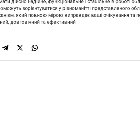
ати дійсно надійне, функціональне і стабільне в роботі об
можуть зорієнтуватися у різноманітті представленого обл
еханізм, який повною мірою виправдає ваші очікування та 
йний, довговічний та ефективний.