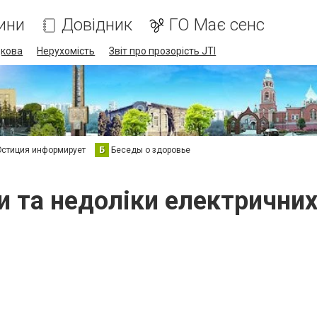
ини
Довідник
ГО Має сенс
дкова
Нерухомість
Звіт про прозорість JTI
стиция информирует
Б
Беседы о здоровье
и та недоліки електричних