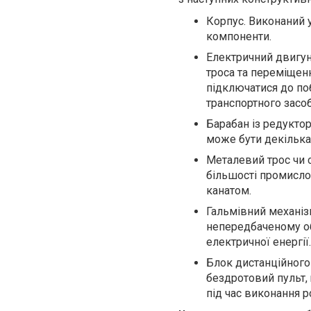
Корпус. Виконаний у
компоненти.
Електричний двигун
троса та переміщенн
підключатися до по
транспортного засоб
Барабан із редуктор
може бути декілька.
Металевий трос чи с
більшості промисло
канатом.
Гальмівний механізм
непередбаченому об
електричної енергії.
Блок дистанційного
бездротовий пульт,
під час виконання ро