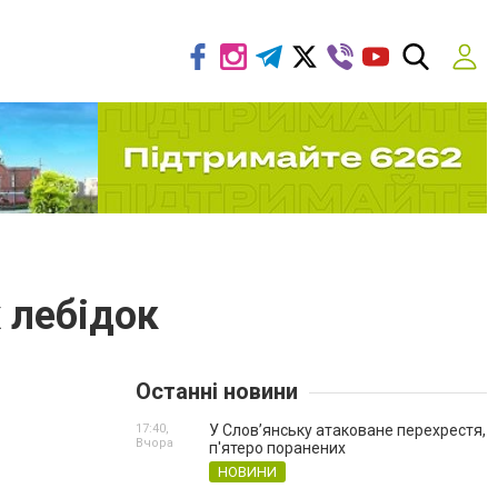
 лебідок
Останні новини
17:40,
У Слов’янську атаковане перехрестя,
Вчора
п'ятеро поранених
НОВИНИ