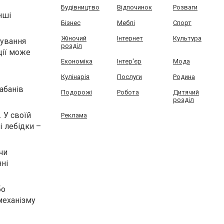
Будівництво
Відпочинок
Розваги
нші
Бізнес
Меблі
Спорт
Жіночий
Інтернет
Культура
тування
розділ
ції може
Економіка
Інтер'єр
Мода
Кулінарія
Послуги
Родина
рабанів
Подорожі
Робота
Дитячий
розділ
. У своїй
Реклама
і лебідки –
чи
ні
бо
механізму