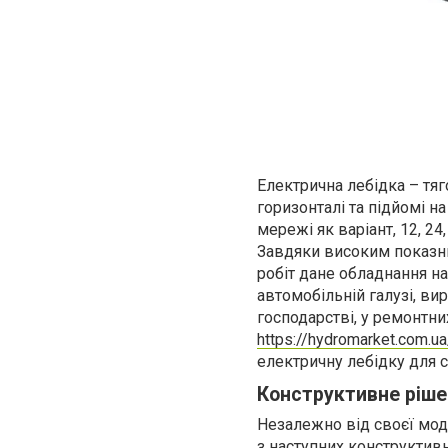
Електрична лебідка – тя
горизонталі та підйомі н
мережі як варіант, 12, 24
Завдяки високим показни
робіт дане обладнання н
автомобільній галузі, ви
господарстві, у ремонтни
https://hydromarket.com.u
електричну лебідку для с
Конструктивне ріше
Незалежно від своєї мод
з наступних конструктив