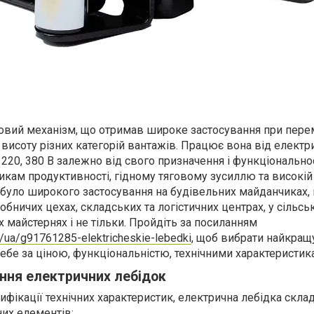
говий механізм, що отримав широке застосування при пере
а висоту різних категорій вантажів. Працює вона від електр
, 220, 380 В залежно від свого призначення і функціональнос
кам продуктивності, гідному тяговому зусиллю та високі
абуло широкого застосування на будівельних майданчиках, 
робничих цехах, складських та логістичних центрах, у сільс
х майстернях і не тільки. Пройдіть за посиланням
a/ua/g91761285-elektricheskie-lebedki
, щоб вибрати найкращ
ебе за ціною, функціональністю, технічними характеристик
ння електричних лебідок
ифікації технічних характеристик, електрична лебідка скла
них елементів: