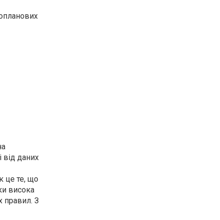
нопланових
на
 від даних
к це те, що
ки висока
 правил. З