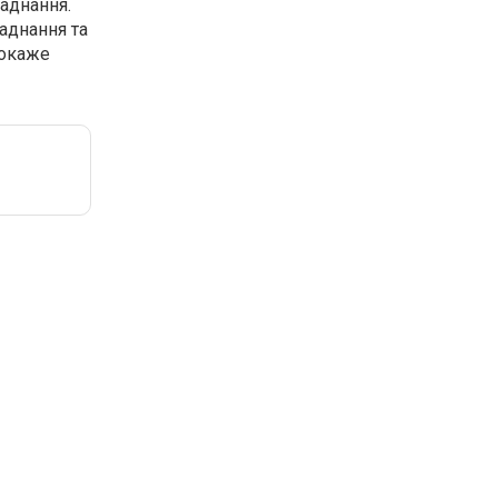
ладнання.
аднання та
покаже