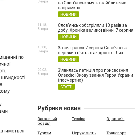
Вчора
на Слов’янському та найближчих
напрямках
НОВИНИ
11:18,
Слов’янськ обстріляли 13 разів за
Вчора
добу. Хроніка великої війни: 7 серпня
НОВИНИ
10:00,
За ніч і ранок 7 серпня Слов'янськ
Вчора
пережив п'ять атак дронів - Лях
міщенні по
НОВИНИ
ичної
ті.
09:02,
З’явилась петиція про присвоєння
Вчора
Олексію Юкову звання Героя України
й швидкості
(посмертно)
в
СТАТТІ
ькому
у
Рубрики новин
ами.
Загальний
Техніка
Здоров'я
розділ
датиметься
Туризм
Нерухомість
Транспорт