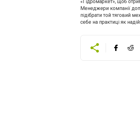
«Гідромаркет», щоб отрим
Менеджери компанії допо
підібрати той тяговий м
себе на практиці як наді