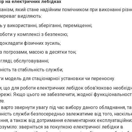
ір на електричних лебідках
ханізм, який стане надійним помічником при виконанні різ
 переваг виділяють:
ь у використанні, зберіганні, переміщенні;
оботи у комплексі з безпекою;
докладати фізичних зусиль;
з погрозами, масою в десятки тон;
гляді, обслуговуванні;
ність та стабільність служби;
ти модель для стаціонарної установки чи переносну.
и, що для роботи електричних лебідок обов'язково необхід
ережі. Якщо цього не забезпечити, жодної функціональності
те.
варто звернути увагу під час вибору даного обладнання, та
ічність служби безпосередньо залежатиме від того, наскіль
ання, а також від дотримання елементарних експлуатаційних
зуміло: зверніться за покупкою електричної лебідки в