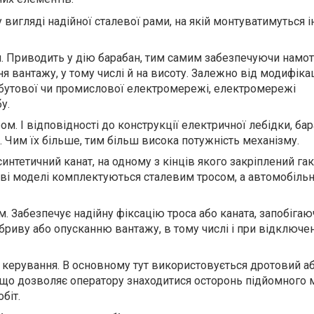
 вигляді надійної сталевої рами, на якій монтуватимуться і
. Приводить у дію барабан, тим самим забезпечуючи намо
я вантажу, у тому числі й на висоту. Залежно від модифіка
бутової чи промислової електромережі, електромережі
у.
ом. І відповідності до конструкції електричної лебідки, ба
 Чим їх більше, тим більш висока потужність механізму.
интетичний канат, на одному з кінців якого закріплений гак
ві моделі комплектуються сталевим тросом, а автомобільн
. Забезпечує надійну фіксацію троса або каната, запобігаю
риву або опусканню вантажу, в тому числі і при відключен
 керування. В основному тут використовується дротовий а
 що дозволяє оператору знаходитися осторонь підйомного 
біт.