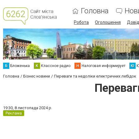
Головна
Нов
Робота
Оголошення
Дові
Б
Бложенька
К
Классное радио
Н
Налоговая информирует
Ю
Ю
Головна
Бізнес новини
Переваги та недоліки електричних лебідок
Переваг
19:30,
8 листопада 2024 р.
Реклама