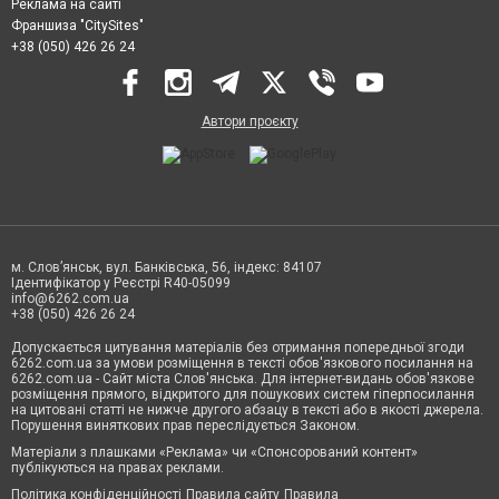
Реклама на сайті
Франшиза "CitySites"
+38 (050) 426 26 24
Автори проєкту
м. Слов’янськ, вул. Банківська, 56, індекс: 84107
Ідентифікатор у Реєстрі R40-05099
info@6262.com.ua
+38 (050) 426 26 24
Допускається цитування матеріалів без отримання попередньої згоди
6262.com.ua за умови розміщення в тексті обов'язкового посилання на
6262.com.ua - Сайт міста Слов'янська. Для інтернет-видань обов'язкове
розміщення прямого, відкритого для пошукових систем гіперпосилання
на цитовані статті не нижче другого абзацу в тексті або в якості джерела.
Порушення виняткових прав переслідується Законом.
Матеріали з плашками «Реклама» чи «Спонсорований контент»
публікуються на правах реклами.
Політика конфіденційності
Правила сайту
Правила