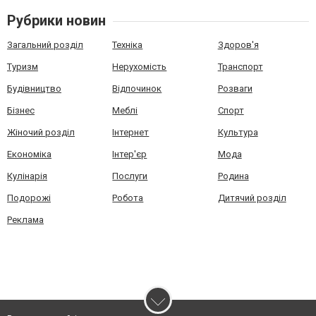
Рубрики новин
Загальний розділ
Техніка
Здоров'я
Туризм
Нерухомість
Транспорт
Будівництво
Відпочинок
Розваги
Бізнес
Меблі
Спорт
Жіночий розділ
Інтернет
Культура
Економіка
Інтер'єр
Мода
Кулінарія
Послуги
Родина
Подорожі
Робота
Дитячий розділ
Реклама