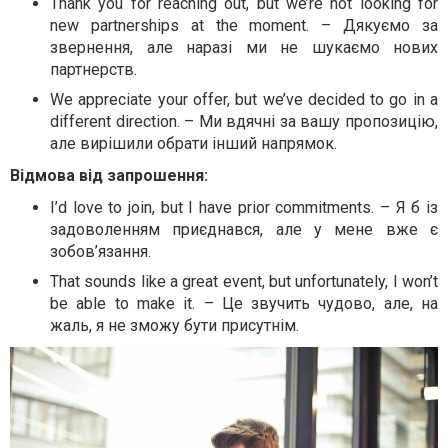
Thank you for reaching out, but we’re not looking for
new partnerships at the moment. – Дякуємо за
звернення, але наразі ми не шукаємо нових
партнерств.
We appreciate your offer, but we’ve decided to go in a
different direction. – Ми вдячні за вашу пропозицію,
але вирішили обрати інший напрямок.
Відмова від запрошення:
I’d love to join, but I have prior commitments. – Я б із
задоволенням приєднався, але у мене вже є
зобов’язання.
That sounds like a great event, but unfortunately, I won’t
be able to make it. – Це звучить чудово, але, на
жаль, я не зможу бути присутнім.