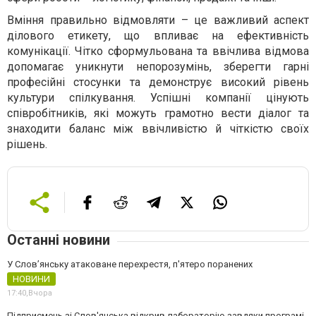
Вміння правильно відмовляти – це важливий аспект
ділового етикету, що впливає на ефективність
комунікації. Чітко сформульована та ввічлива відмова
допомагає уникнути непорозумінь, зберегти гарні
професійні стосунки та демонструє високий рівень
культури спілкування. Успішні компанії цінують
співробітників, які можуть грамотно вести діалог та
знаходити баланс між ввічливістю й чіткістю своїх
рішень.
Останні новини
У Слов’янську атаковане перехрестя, п'ятеро поранених
НОВИНИ
17:40,
Вчора
Підприємець зі Слов'янська відкрив лабораторію завдяки програмі