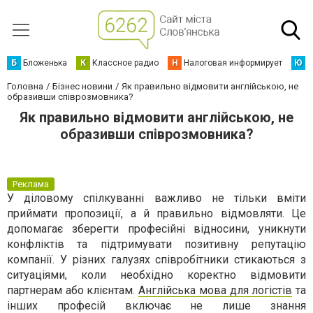
Б
Бложенька
К
Классное радио
Н
Налоговая информирует
Ю
Ю
Головна
Бізнес новини
Як правильно відмовити англійською, не
образивши співрозмовника?
Як правильно відмовити англійською, не
образивши співрозмовника?
Реклама
У діловому спілкуванні важливо не тільки вміти
приймати пропозиції, а й правильно відмовляти. Це
допомагає зберегти професійні відносини, уникнути
конфліктів та підтримувати позитивну репутацію
компанії. У різних галузях співробітники стикаються з
ситуаціями, коли необхідно коректно відмовити
партнерам або клієнтам.
Англійська мова для логістів
та
інших професій включає не лише знання