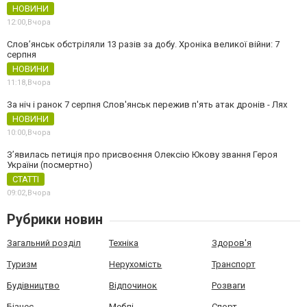
НОВИНИ
12:00,
Вчора
Слов’янськ обстріляли 13 разів за добу. Хроніка великої війни: 7
серпня
НОВИНИ
11:18,
Вчора
За ніч і ранок 7 серпня Слов'янськ пережив п'ять атак дронів - Лях
НОВИНИ
10:00,
Вчора
З’явилась петиція про присвоєння Олексію Юкову звання Героя
України (посмертно)
СТАТТІ
09:02,
Вчора
Рубрики новин
Загальний розділ
Техніка
Здоров'я
Туризм
Нерухомість
Транспорт
Будівництво
Відпочинок
Розваги
Бізнес
Меблі
Спорт