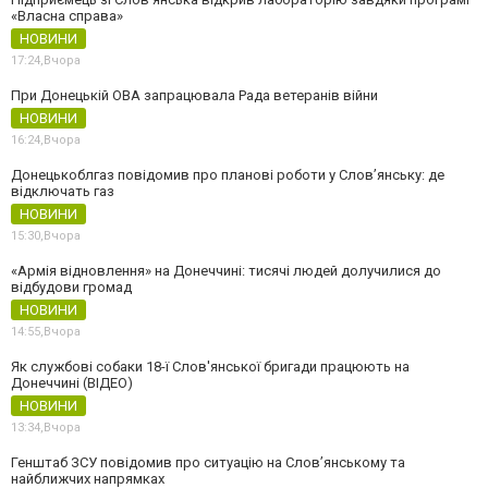
«Власна справа»
НОВИНИ
17:24,
Вчора
При Донецькій ОВА запрацювала Рада ветеранів війни
НОВИНИ
16:24,
Вчора
Донецькоблгаз повідомив про планові роботи у Слов’янську: де
відключать газ
НОВИНИ
15:30,
Вчора
«Армія відновлення» на Донеччині: тисячі людей долучилися до
відбудови громад
НОВИНИ
14:55,
Вчора
Як службові собаки 18-ї Слов'янської бригади працюють на
Донеччині (ВІДЕО)
НОВИНИ
13:34,
Вчора
Генштаб ЗСУ повідомив про ситуацію на Слов’янському та
найближчих напрямках