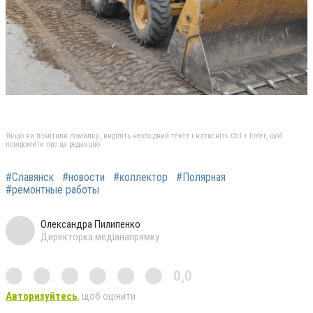
Якщо ви помітили помилку, виділіть необхідний текст і натисніть Ctrl + Enter, щоб
повідомити про це редакцію
#Славянск
#новости
#коллектор
#Полярная
#ремонтные работы
Олександра Пилипенко
Директорка медіанапрямку
0,0
Авторизуйтесь
, щоб оцінити