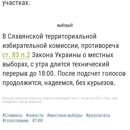
участках.
выборы0
В Славянской территориальной
избирательной комиссии, противореча
ст. 83 п.2
Закона Украины о местных
выборах, с утра длится технический
перерыв до 18:00. После подсчет голосов
продолжится, надеемся, без курьезов.
Якщо ви помітили помилку, виділіть необхідний текст і натисніть Ctrl + Enter, щоб
повідомити про це редакцію
#Славянск
#новости
#местные выборы
#результаты
#голосование
#ТИК