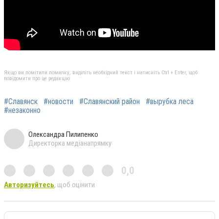
Якщо ви помітили помилку, виділіть необхідний текст і натисніть Ctrl + Enter, щоб
повідомити про це редакцію
#Славянск
#новости
#Славянский район
#вырубка леса
#незаконно
Олександра Пилипенко
Директорка медіанапрямку
0,0
Авторизуйтесь
, щоб оцінити