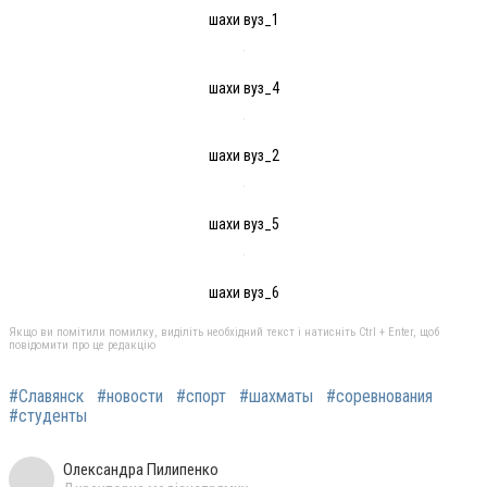
шахи вуз_1
шахи вуз_4
шахи вуз_2
шахи вуз_5
шахи вуз_6
Якщо ви помітили помилку, виділіть необхідний текст і натисніть Ctrl + Enter, щоб
повідомити про це редакцію
#Славянск
#новости
#спорт
#шахматы
#соревнования
#студенты
Олександра Пилипенко