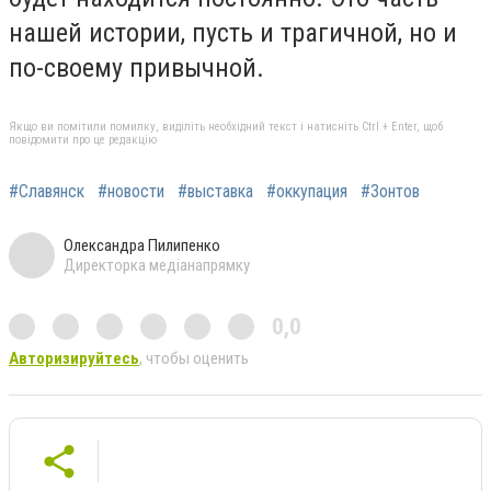
нашей истории, пусть и трагичной, но и
по-своему привычной.
Якщо ви помітили помилку, виділіть необхідний текст і натисніть Ctrl + Enter, щоб
повідомити про це редакцію
#Славянск
#новости
#выставка
#оккупация
#Зонтов
Олександра Пилипенко
Директорка медіанапрямку
0,0
Авторизируйтесь
, чтобы оценить