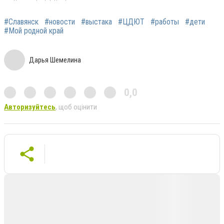
#Славянск
#новости
#выстака
#ЦДЮТ
#работы
#дети
#Мой родной край
Дарья Шемелина
0,0
Авторизуйтесь
, щоб оцінити