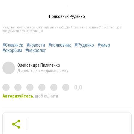
Полковник Руденко
Якщо ви помітили помилку, виділіть необхідний текст і натисніть Ctrl + Enter, щоб
повідомити про це редакцію
#Славянск
#новости
#полковник
#Руденко
#умер
#скорбим
#некролог
Олександра Пилипенко
Директорка медіанапрямку
0,0
Авторизуйтесь
, щоб оцінити