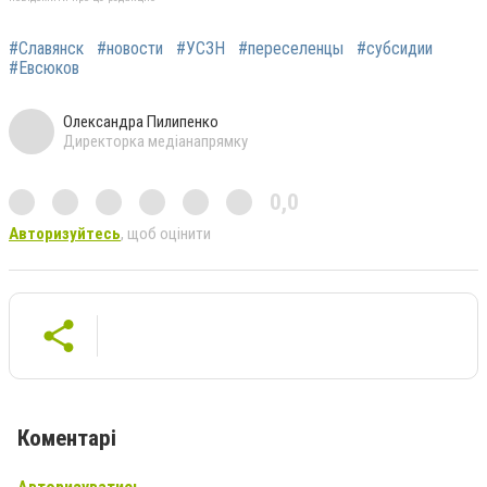
#Славянск
#новости
#УСЗН
#переселенцы
#субсидии
#Евсюков
Олександра Пилипенко
Директорка медіанапрямку
0,0
Авторизуйтесь
, щоб оцінити
Коментарі